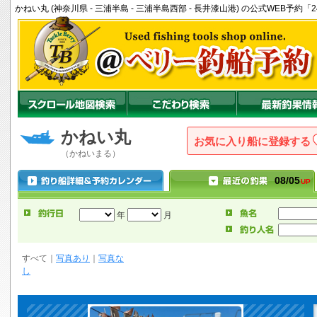
かねい丸 (神奈川県 - 三浦半島 - 三浦半島西部 - 長井漆山港) の公式WEB
かねい丸
お気に入り船に登録
（かねいまる）
08/05
UP
年
月
すべて
｜
写真あり
｜
写真な
し