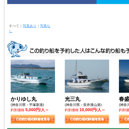
すべて
｜
写真あり
｜
写真な
し
かりゆし丸
光三丸
春
(神奈川県・平塚新港)
(神奈川県・長井漆山港)
(神奈
5,000円/人～
10,000円/人～
釣割価格
釣割価格
釣割