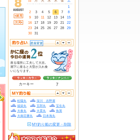
日
月
火
水
木
金
土
1
2
3
4
5
6
7
8
9
10
11
12
13
14
15
16
17
18
19
20
21
22
23
24
25
26
27
28
29
30
31
星座変更
座る場所に工夫して大吉。
潮下に座ると大型が入れ食
いになります。
カーキー
7
松陽丸
深川 吉野屋
福栄丸
五郎丸
宝生丸
大春丸
大貫丸
魚英
大南荘勝丸
日本海丸
MY釣り船の変更・削除