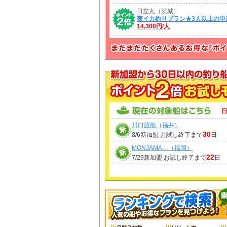
日立丸（茨城）
夜イカ釣りプラン★3人以上の申
14,300円/人
川口渡船（福井）
30
8/6新加盟 お試し終了まで
日
MONJAMA…（福岡）
22
7/29新加盟 お試し終了まで
日