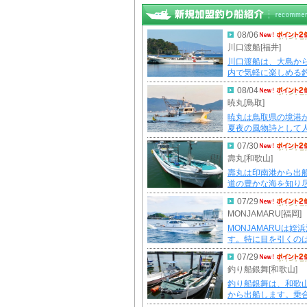
08/06
川口渡船[福井]
川口渡船は、大島か
内で気軽に楽しめる
08/04
暁丸[鳥取]
暁丸は鳥取県の境港
夏夜の風物詩として
07/30
壽丸[和歌山]
壽丸は印南港から出
道の豊かな海を知り
07/29
MONJAMARU[福岡]
MONJAMARUは姪
す。特に目を引くの
07/29
釣り船銀舞[和歌山]
釣り船銀舞は、和歌
から出船します。乗