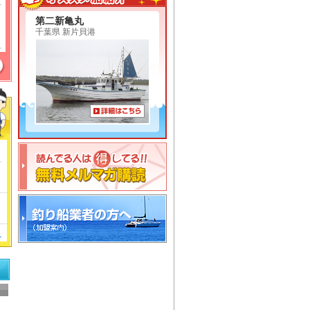
第二新亀丸
千葉県 新片貝港
ら