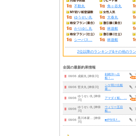
不動丸
角ヶ谷丸
ゆうせい丸
大春丸
かりゆし丸
林遊船
シーバス…
林遊船
2位以降のランキング&その他のラ
全国の最新釣果情報
剣崎沖へ出
08/06
成銀丸 [神奈川]
船！…
シケ明け出船
08/06
哲夫丸 [神奈川]
最…
ゆうせい丸 [神奈
08/06
アマダイ船。 …
川]
ゆうせい丸 [神奈
ウィリー五目
08/06
川]
船…
黒川本家… [神奈
08/06
■ﾀﾁｳｵ＆ｱ…
川]