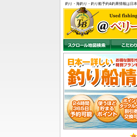
釣り
・
海釣り
・
釣り船
予約&釣果情報は日