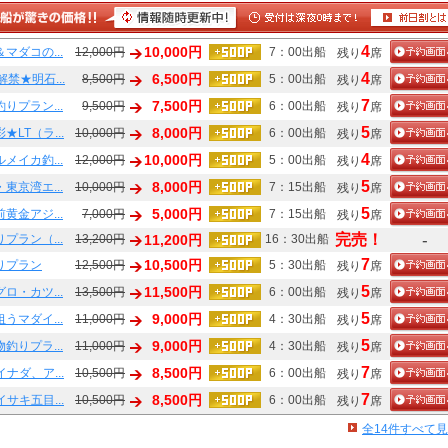
4
10,000円
マダコの...
12,000円
7：00出船
残り
席
4
6,500円
解禁★明石...
8,500円
5：00出船
残り
席
7
7,500円
りプラン...
9,500円
6：00出船
残り
席
5
8,000円
★LT（ラ...
10,000円
6：00出船
残り
席
4
10,000円
メイカ釣...
12,000円
5：00出船
残り
席
5
8,000円
東京湾エ...
10,000円
7：15出船
残り
席
5
5,000円
黄金アジ...
7,000円
7：15出船
残り
席
-
完売！
プラン（...
13,200円
11,200円
16：30出船
7
10,500円
りプラン
12,500円
5：30出船
残り
席
5
11,500円
ロ・カツ...
13,500円
6：00出船
残り
席
5
9,000円
うマダイ...
11,000円
4：30出船
残り
席
5
9,000円
釣りプラ...
11,000円
4：30出船
残り
席
7
8,500円
イナダ、ア...
10,500円
6：00出船
残り
席
7
8,500円
イサキ五目...
10,500円
6：00出船
残り
席
全14件すべて