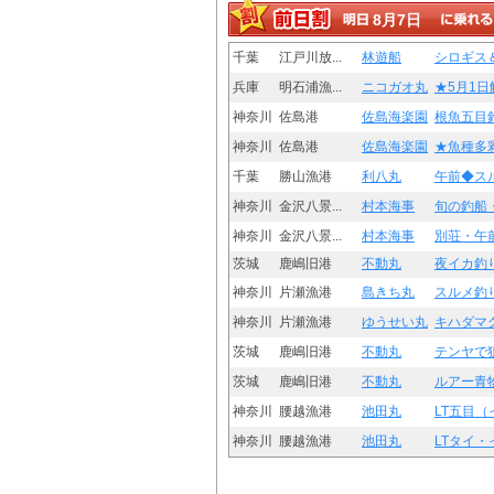
8月7日
千葉
江戸川放...
林遊船
シロギス＆
兵庫
明石浦漁...
ニコガオ丸
★5月1日
神奈川
佐島港
佐島海楽園
根魚五目釣
神奈川
佐島港
佐島海楽園
★魚種多彩
千葉
勝山漁港
利八丸
午前◆スル
神奈川
金沢八景...
村本海事
旬の釣船・
神奈川
金沢八景...
村本海事
別荘・午前
茨城
鹿嶋旧港
不動丸
夜イカ釣り
神奈川
片瀬漁港
島きち丸
スルメ釣
神奈川
片瀬漁港
ゆうせい丸
キハダマグ
茨城
鹿嶋旧港
不動丸
テンヤで狙
茨城
鹿嶋旧港
不動丸
ルアー青物
神奈川
腰越漁港
池田丸
LT五目（
神奈川
腰越漁港
池田丸
LTタイ・