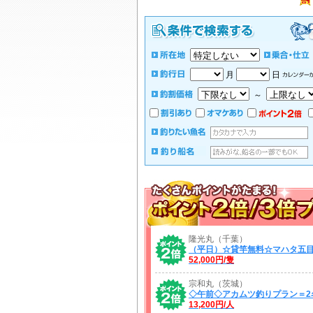
月
日
～
隆光丸（千葉）
（平日）☆貸竿無料☆マハタ五
52,000円/隻
宗和丸（茨城）
◇午前◇アカムツ釣りプラン＝2
13,200円/人