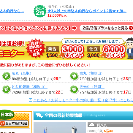
海斗丸（和歌山）
込＆釣行なら…
★3人以上の申込＆釣行ならポイント2倍★▼加…
12,000円/人
暁丸（鳥取）
壽丸（和歌山）
28
23
8/4新加盟 お試し終了まで
日
7/30新加盟 お試し終了まで
日
釣り船銀舞（和歌山）
天光丸（静岡）
22
17
7/29新加盟 お試し終了まで
日
7/24新加盟 お試し終了まで
日
まだある！お試しモニター中の釣り船一覧（全17件）はこち
利八丸
08/06[千葉]