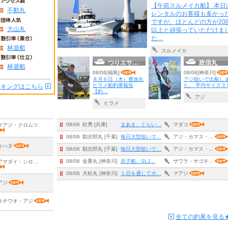
【午前スルメイカ船】 本日
不動丸
レンタルのお客様も多かっ
ですが、ほとんどの方が20
大山丸
以上と頑張っていただけま
た…
林遊船
スルメイカ
つりエサ…
政信丸
林遊船
08/06[福島]
08/06[神奈川]
８月６日（木）豊漁丸
アジ狙いで出船し
ヒラメ船釣果報告
た。 平均サイズ３
ンキングはこちら
【釣…
アジ
ヒラメ
08/06
松秀 [兵庫]
まあま、ぐらい…
マダコ
マアジ・クロムツ
08/06
勘次郎丸 [千葉]
毎日大型狙いで…
アジ・カマス・…
キハダ
08/06
勘次郎丸 [千葉]
毎日大型狙いで…
アジ・カマス・…
08/06
金重丸 [神奈川]
息子船。SLJ…
サワラ・サゴチ…
アマダイ・シロ…
08/06
大松丸 [神奈川]
１日を通してポ…
マアジ
アジ
タチウオ・アジ
全ての釣果を見る