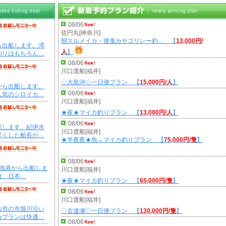
08/06
佐円丸[神奈川]
朝スルメイカ・後鬼カサゴリレー釣… 【
13,000円/
ら出船します。湾
人
】
釣りはもちろん…
08/06
川口渡船[福井]
◇大島沖◇一日便プラン 【
15,000円/人
】
から出船します。
08/06
人気のシロイカ…
川口渡船[福井]
★夜★マイカ釣りプラン 【
13,000円/人
】
08/06
船します。紀伊水
川口渡船[福井]
尽くした船長が…
★半夜夜★魚→マイカ釣りプラン 【
75,000円/隻
】
08/06
浜漁港から出船しま
川口渡船[福井]
は、日本…
★夜★マイカ釣りプラン 【
65,000円/隻
】
08/06
川口渡船[福井]
山市の市堀川沿い
◇玄達瀬◇一日便プラン 【
130,000円/隻
】
合プランは快適…
08/06