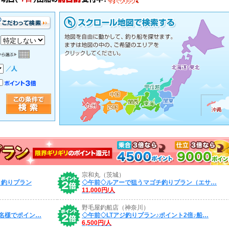
宗和丸（茨城）
目釣りプラン
◇午前◇ルアーで狙うマゴチ釣りプラン（エサ…
11,000円/人
野毛屋釣船店（神奈川）
名様でポイン…
◇午前◇LTアジ釣りプラン♪ポイント2倍♪船…
6,500円/人