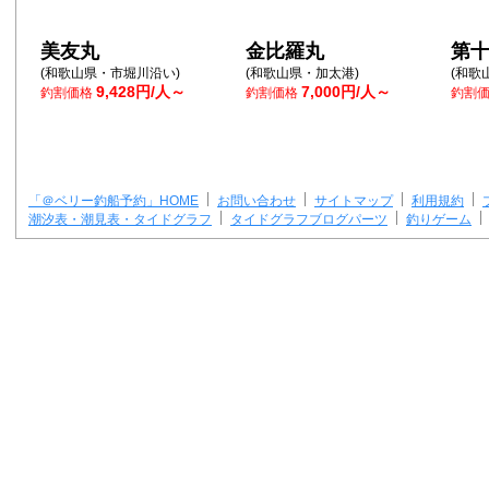
美友丸
金比羅丸
第
(和歌山県・市堀川沿い)
(和歌山県・加太港)
(和歌
9,428円/人～
7,000円/人～
釣割価格
釣割価格
釣割
「＠ベリー釣船予約」HOME
お問い合わせ
サイトマップ
利用規約
潮汐表・潮見表・タイドグラフ
タイドグラフブログパーツ
釣りゲーム