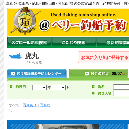
虎丸 (和歌山県 - 紀北 - 和歌山市 - 和歌山港) の公式WEB予約「24時間受付
虎丸
お気に入り船に登録
（とらまる）
08/07
UP
年
月
すべて
｜
写真あり
｜
写真な
し