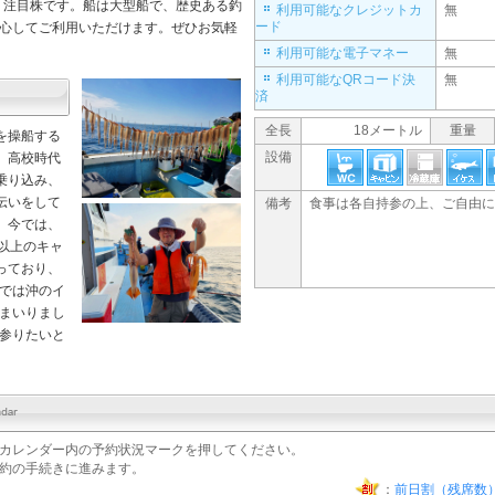
く注目株です。船は大型船で、歴史ある釣
利用可能なクレジットカ
無
ード
心してご利用いただけます。ぜひお気軽
利用可能な電子マネー
無
利用可能なQRコード決
無
済
全長
18メートル
重量
を操船する
設備
。高校時代
乗り込み、
伝いをして
備考
食事は各自持参の上、ご自由に
。今では、
年以上のキャ
っており、
では沖のイ
まいりまし
参りたいと
カレンダー内の予約状況マークを押してください。
約の手続きに進みます。
：
前日割（残席数