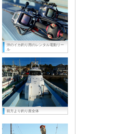
沖のイカ釣り用のレンタル電動リー
ル
前方より釣り座全体