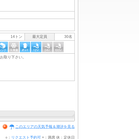
14トン
最大定員
30名
お取り下さい。
このエリアの天気予報＆潮汐を見る
）
○：
リクエスト予約可
×：満席 休：定休日