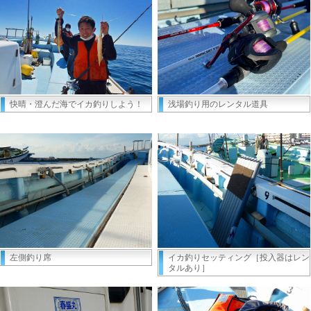
快晴・澄んだ海でイカ釣りしよう！
浅場釣り用のレンタル道具
左側釣り席
イカ釣りセッティング［投入器はレン
タルあり］