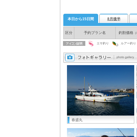
本日から15日間
8月後半
区分
予約プラン名
釣割価格
（
エサ釣り
ルアー釣り
春盛丸