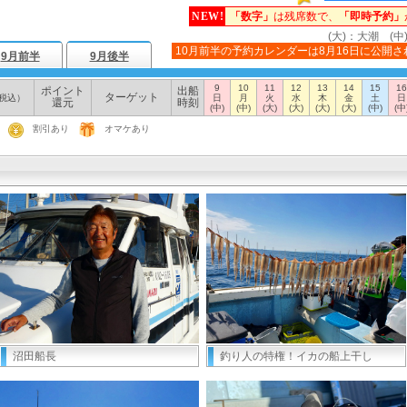
NEW!
「数字」
は残席数で、
「即時予約」
(大)：大潮 (中
10月前半の予約カレンダーは8月16日に公開さ
9月前半
9月後半
9
10
11
12
13
14
15
16
ポイント
出船
ターゲット
税込）
日
月
火
水
木
金
土
日
還元
時刻
(中)
(中)
(大)
(大)
(大)
(大)
(中)
(中
割引あり
オマケあり
沼田船長
釣り人の特権！イカの船上干し