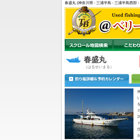
春盛丸 (神奈川県 - 三浦半島 - 三浦半島西
春盛丸
（はるせいまる）