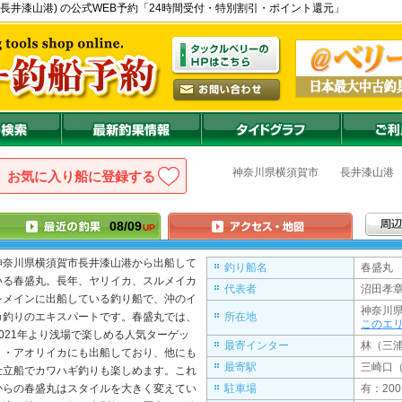
部 - 長井漆山港) の公式WEB予約「24時間受付・特別割引・ポイント還元」
神奈川県
横須賀市
長井漆山港
お気に入り船に登録
08/09
UP
神奈川県横須賀市長井漆山港から出船して
釣り船名
春盛丸 
いる
春盛丸
。長年、ヤリイカ、スルメイカ
代表者
沼田孝章
をメインに出船している釣り船で、沖のイ
神奈川
カ釣りのエキスパートです。
春盛丸
では、
所在地
このエ
2021年より浅場で楽しめる人気ターゲッ
最寄インター
林（三浦
ト・アオリイカにも出船しており、他にも
最寄駅
三崎口
仕立船でカワハギ釣りも楽しめます。これ
からの
春盛丸
はスタイルを大きく変えてい
駐車場
有：200