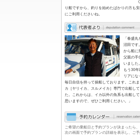
り船ですから、釣りを始めたばかりの方も安
にご利用くださいね。
「春盛丸
沼田です
から船に
父親の手
いました
もう30
リアにな
毎日自信を持って操船しております。これま
カ［ヤリイカ、スルメイカ］専門で出船して
た。これからは、イカ以外の魚系も出船して
思いますので、ぜひご利用ください。」
ご希望の乗船日と予約プランが決まったら、
次の画面で予約プランの詳細を表示し、ご予