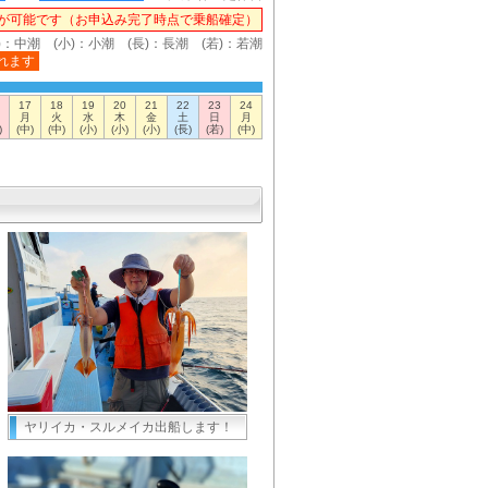
が可能です（お申込み完了時点で乗船確定）
)：中潮 (小)：小潮 (長)：長潮 (若)：若潮
れます
17
18
19
20
21
22
23
24
月
火
水
木
金
土
日
月
)
(中)
(中)
(小)
(小)
(小)
(長)
(若)
(中)
ヤリイカ・スルメイカ出船します！