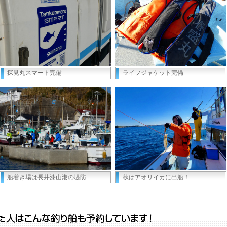
探見丸スマート完備
ライフジャケット完備
船着き場は長井漆山港の堤防
秋はアオリイカに出船！