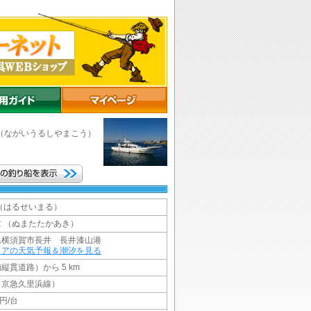
（ながいうるしやまこう）
（はるせいまる）
 （ぬまたたかあき）
県横須賀市長井 長井漆山港
リアの天気予報＆潮汐を見る
縦貫道路）から 5 km
（京急久里浜線）
円/台