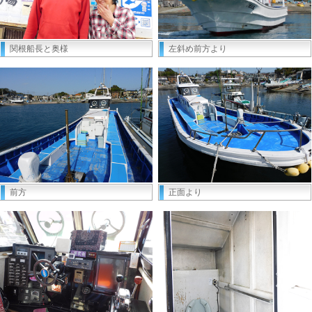
関根船長と奥様
左斜め前方より
前方
正面より