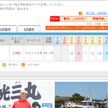
カレンダー内の予約状況マークを押してください。
約の手続きに進みます。
：
前日割（残席数
NEW!
「数字」
は残席数で、
「即時予約」
(大)：大潮 (中
10月前半の予約カレンダーは8月16日に公開さ
9月前半
9月後半
8
9
10
11
12
13
14
15
ポイント
出船
ターゲット
税込）
土
日
月
火
水
木
金
土
還元
時刻
(若)
(中)
(中)
(大)
(大)
(大)
(大)
(中
1,500
スルメイカ等
06：00
13
14
×
13
14
16
割引あり
オマケあり