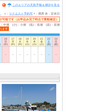
このエリアの天気予報＆潮汐を見る
）
○：
リクエスト予約可
×：満席 休：定休日
が可能です（お申込み完了時点で乗船確定）
)：中潮 (小)：小潮 (長)：長潮 (若)：若潮
れます
16
17
18
19
20
21
22
23
日
月
火
水
木
金
土
日
)
(中)
(中)
(中)
(小)
(小)
(小)
(長)
(若)
－
－
－
－
－
－
－
－