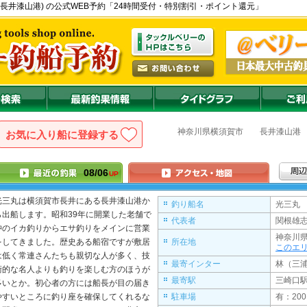
部 - 長井漆山港) の公式WEB予約「24時間受付・特別割引・ポイント還元」
神奈川県
横須賀市
長井漆山港
お気に入り船に登録
08/06
UP
光三丸
は横須賀市長井にある長井漆山港か
釣り船名
光三丸 
ら出船します。昭和39年に開業した老舗で
代表者
関根雄志
沖のイカ釣りからエサ釣りをメインに営業
神奈川
をしてきました。歴史ある船宿ですが敷居
所在地
このエ
は低く常連さんたちも親切な人が多く、技
最寄インター
林（三浦
術的な名人よりも釣りを楽しむ方のほうが
最寄駅
三崎口
多いとか。初心者の方には船長が目の届き
やすいところに釣り座を確保してくれるな
駐車場
有：200