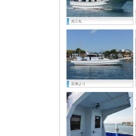
光三丸
右側より