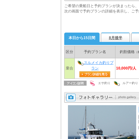
ご希望の乗船日と予約プランが決まったら、
次の画面で予約プランの詳細を表示し、ご予
本日から15日間
8月後半
区分
予約プラン名
釣割価格
（
スルメイカ釣りプ
10,000円/人
乗合
ラン
エサ釣り
ルアー釣り