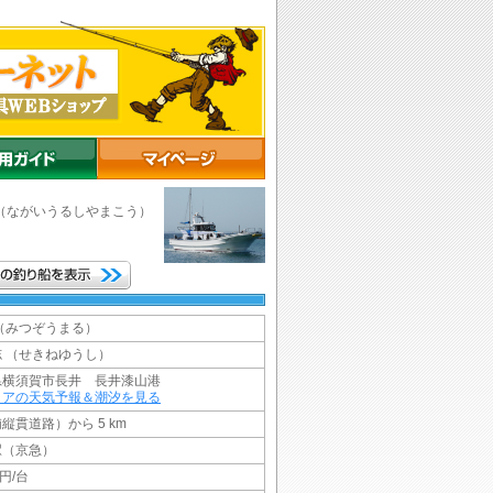
（ながいうるしやまこう）
（みつぞうまる）
 （せきねゆうし）
県横須賀市長井 長井漆山港
リアの天気予報＆潮汐を見る
縦貫道路）から 5 km
駅（京急）
円/台