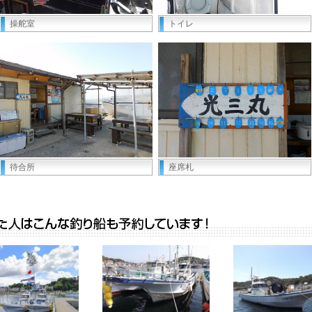
操舵室
トイレ
待合所
座席札