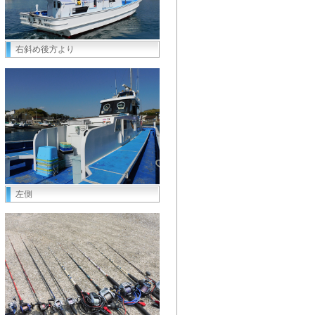
右斜め後方より
左側