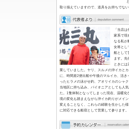
取り揃えていますので、道具をお持ちでない
「当店は
家系で現
なる私が
女将とし
船として
ます。先
ときには
業していました。ヤリ、スルメの沖イカとカ
に、時間差2便出船や午後のマルイカ、活き
ったヒラメの泳がせ釣、アオリイカのシャク
当地区に持ち込み、パイオニアとしても人気
た。1隻体制となってしまった現在、温暖化
境の変化も踏まえながら沖イカ釣りがメイン
変えることなく、これらの経験を生かした様
に対応できる船宿として営業して参ります。