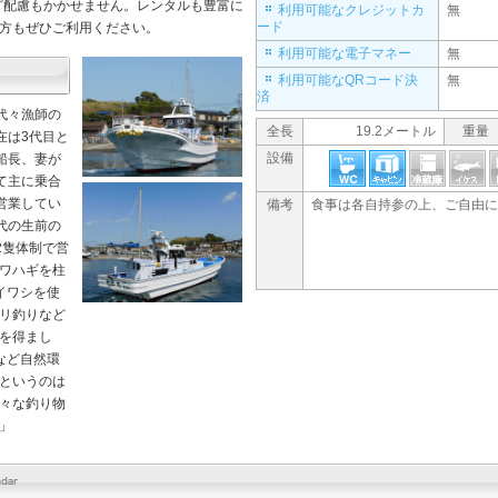
ど配慮もかかせません。レンタルも豊富に
利用可能なクレジットカ
無
ード
方もぜひご利用ください。
利用可能な電子マネー
無
利用可能なQRコード決
無
済
代々漁師の
全長
19.2メートル
重量
在は3代目と
設備
船長、妻が
て主に乗合
営業してい
備考
食事は各自持参の上、ご自由に
代の生前の
2隻体制で営
ワハギを柱
イワシを使
リ釣りなど
を得まし
など自然環
というのは
々な釣り物
」