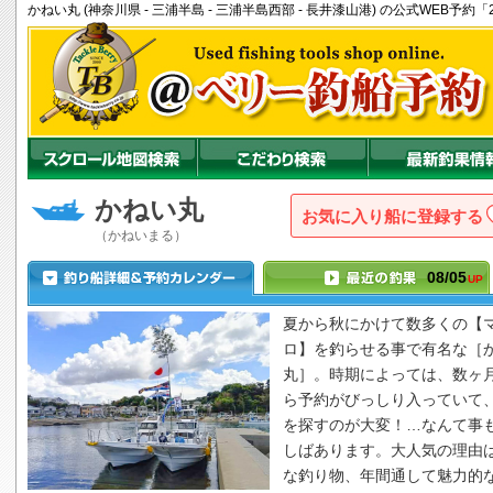
かねい丸 (神奈川県 - 三浦半島 - 三浦半島西部 - 長井漆山港) の公式WEB
かねい丸
お気に入り船に登録
（かねいまる）
08/05
UP
夏から秋にかけて数多くの【
ロ】を釣らせる事で有名な［
丸
］。時期によっては、数ヶ
ら予約がびっしり入っていて
を探すのが大変！…なんて事
しばあります。大人気の理由
な釣り物、年間通して魅力的