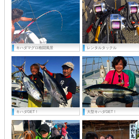
キハダマグロ格闘風景
レンタルタックル
キハダGET！
大型キハダGET！