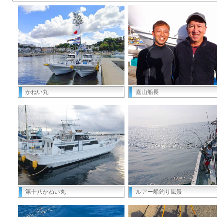
かねい丸
嘉山船長
第十八かねい丸
ルアー船釣り風景