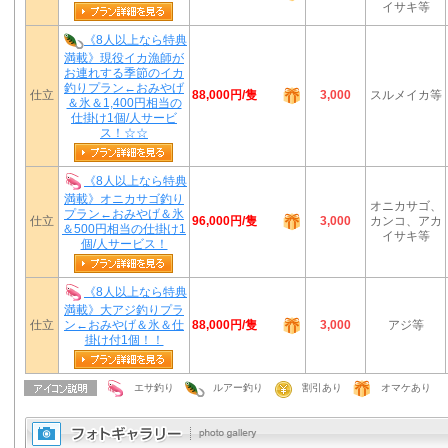
イサキ等
《8人以上なら特典
満載》現役イカ漁師が
お連れする季節のイカ
釣りプラン←おみやげ
88,000円/隻
仕立
3,000
スルメイカ等
＆氷＆1,400円相当の
仕掛け1個/人サービ
ス！☆☆
《8人以上なら特典
満載》オニカサゴ釣り
オニカサゴ、
プラン←おみやげ＆氷
96,000円/隻
仕立
3,000
カンコ、アカ
＆500円相当の仕掛け1
イサキ等
個/人サービス！
《8人以上なら特典
満載》大アジ釣りプラ
88,000円/隻
仕立
ン←おみやげ＆氷＆仕
3,000
アジ等
掛け付1個！！
エサ釣り
ルアー釣り
割引あり
オマケあり