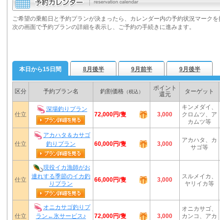
ご希望の乗船日と予約プランが決まったら、カレンダー内の予約状況マークを
次の画面で予約プランの詳細を表示し、ご予約の手続きに進みます。
本日から15日間
8月後半
9月前半
9月後半
ポイント
区分
予約プラン名
釣割価格
ターゲット
（税込）
還元
キンメダイ、
深場釣りプラン
72,000円/隻
仕立
3,000
クロムツ、ア
カムツ等
アカハタ＆カサゴ
アカハタ、カ
60,000円/隻
仕立
釣りプラン
3,000
サゴ等
現役イカ漁師がお
連れする季節のイカ釣
スルメイカ、
66,000円/隻
仕立
3,000
りプラン
ヤリイカ等
オニカサゴ釣りプ
オニカサゴ、
72,000円/隻
仕立
ラン←氷サービス♪
3,000
カンコ、アカ