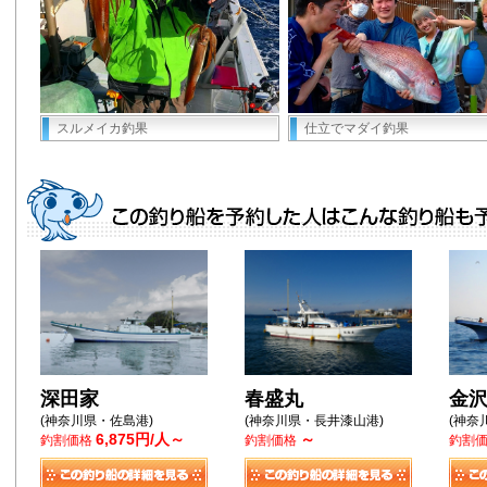
スルメイカ釣果
仕立でマダイ釣果
深田家
春盛丸
金沢
(神奈川県・佐島港)
(神奈川県・長井漆山港)
(神奈
6,875円/人～
～
釣割価格
釣割価格
釣割