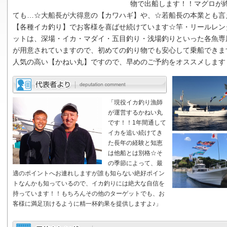
物で出船します！！マグロが
ても…☆大船長が大得意の【カワハギ】や、☆若船長の本業とも言
【各種イカ釣り】でお客様を喜ばせ続けています☆竿・リールレン
ットは、深場・イカ・マダイ・五目釣り・浅場釣りといった各魚専
が用意されていますので、初めての釣り物でも安心して乗船できま
人気の高い【
かねい丸
】ですので、早めのご予約をオススメします
「現役イカ釣り漁師
が運営するかねい丸
です！！1年間通して
イカを追い続けてき
た長年の経験と知恵
は他船とは別格☆そ
の季節によって、最
適のポイントへお連れしますが誰も知らない絶好ポイン
トなんかも知っているので、イカ釣りには絶大な自信を
持っています！！もちろんその他のターゲットでも、お
客様に満足頂けるように精一杯釣果を提供しますよ♪」