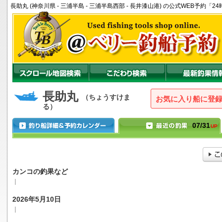
長助丸 (神奈川県 - 三浦半島 - 三浦半島西部 - 長井漆山港) の公式WEB予約
長助丸
（ちょうすけま
お気に入り船に登
る）
07/31
UP
カンコの釣果など
｜
2026年5月10日
｜