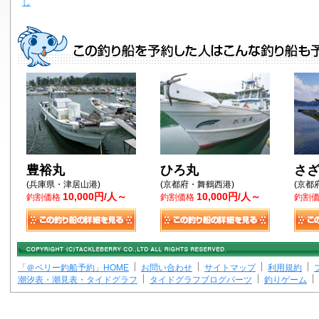
し
豊裕丸
ひろ丸
さ
(兵庫県・津居山港)
(京都府・舞鶴西港)
(京都
10,000円/人～
10,000円/人～
釣割価格
釣割価格
釣割
「＠ベリー釣船予約」HOME
お問い合わせ
サイトマップ
利用規約
潮汐表・潮見表・タイドグラフ
タイドグラフブログパーツ
釣りゲーム