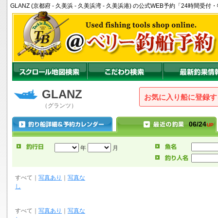
GLANZ (京都府 - 久美浜 - 久美浜湾 - 久美浜港) の公式WEB予約「24時間
GLANZ
お気に入り船に登録
（グランツ）
06/24
UP
年
月
すべて
｜
写真あり
｜
写真な
し
すべて
｜
写真あり
｜
写真な