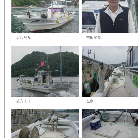
よしだ丸
吉田船長
後方より
左側