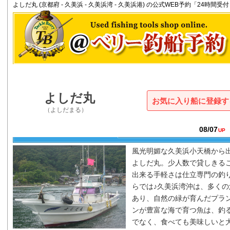
よしだ丸 (京都府 - 久美浜 - 久美浜湾 - 久美浜港) の公式WEB予約「24時
よしだ丸
お気に入り船に登録
（よしだまる）
08/07
UP
風光明媚な久美浜小天橋から
よしだ丸
。少人数で貸しきる
出来る手軽さは仕立専門の釣
らでは♪久美浜湾沖は、多くの
あり、自然の緑が育んだプラ
ンが豊富な海で育つ魚は、釣
でなく、食べても美味しいと