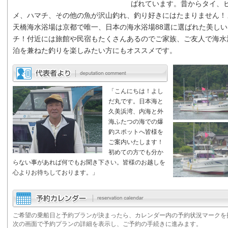
ばれています。昔からタイ、
メ、ハマチ、その他の魚が沢山釣れ、釣り好きにはたまりません！
天橋海水浴場は京都で唯一、日本の海水浴場88選に選ばれた美しい
チ！付近には旅館や民宿もたくさんあるのでご家族、ご友人で海水
泊を兼ねた釣りを楽しみたい方にもオススメです。
「こんにちは！よし
だ丸です。日本海と
久美浜湾、内海と外
海ふたつの海での爆
釣スポットへ皆様を
ご案内いたします！
初めての方でも分か
らない事があれば何でもお聞き下さい。皆様のお越しを
心よりお待ちしております。」
ご希望の乗船日と予約プランが決まったら、カレンダー内の予約状況マークを
次の画面で予約プランの詳細を表示し、ご予約の手続きに進みます。