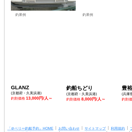
釣果例
釣果例
GLANZ
釣船ちどり
豊
(京都府・久美浜港)
(京都府・久美浜港)
(兵庫
13,000円/人～
釣割価格
8,000円/人～
釣割価格
釣割
「＠ベリー釣船予約」HOME
お問い合わせ
サイトマップ
利用規約