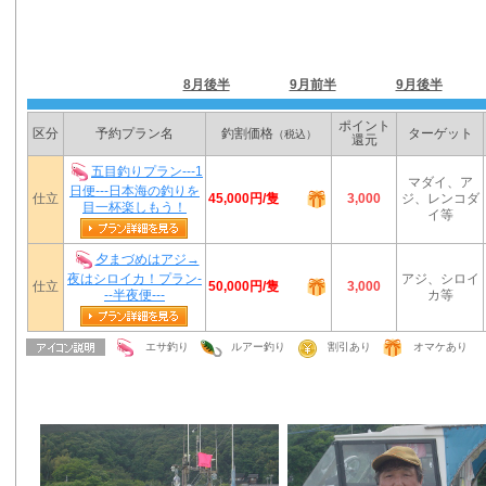
本日から15日間
8月後半
9月前半
9月後半
ポイント
区分
予約プラン名
釣割価格
ターゲット
（税込）
還元
五目釣りプラン---1
マダイ、ア
日便---日本海の釣りを
45,000円/隻
仕立
3,000
ジ、レンコダ
目一杯楽しもう！
イ等
夕まづめはアジ→
夜はシロイカ！プラン-
アジ、シロイ
50,000円/隻
仕立
3,000
--半夜便---
カ等
エサ釣り
ルアー釣り
割引あり
オマケあり