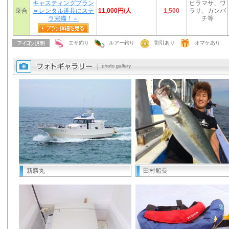
キャスティングプラン
ヒラマサ、ワ
11,000円/人
乗合
＝レンタル道具にステ
1,500
ラサ、カンパ
ラ完備！＝
チ等
エサ釣り
ルアー釣り
割引あり
オマケあり
新勝丸
田村船長