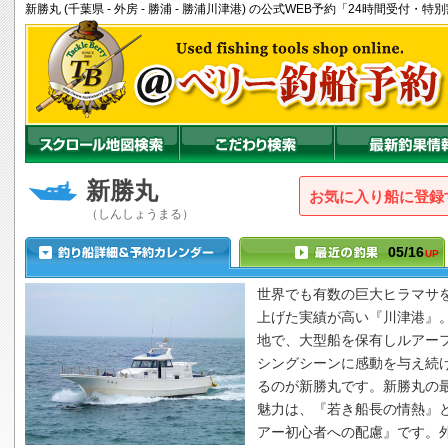
新勝丸 (千葉県 - 外房 - 勝浦 - 勝浦川津港) の公式WEB予約「24時間受付
新勝丸
お気に入り船に登録
（しんしょうまる）
05/16
UP
世界でも有数の巨大ヒラマサ
上げた実績が高い『川津港』
地で、大型船を保有しルアー
シングシーンに感動を与え続
るのが
新勝丸
です。
新勝丸
の
魅力は、『若き船長の情熱』
アー初心者への配慮』です。