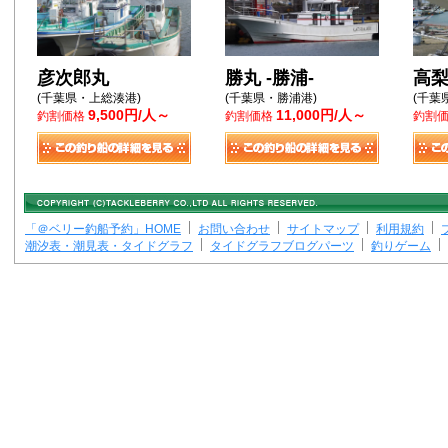
彦次郎丸
勝丸 -勝浦-
高
(千葉県・上総湊港)
(千葉県・勝浦港)
(千葉
9,500円/人～
11,000円/人～
釣割価格
釣割価格
釣割
「＠ベリー釣船予約」HOME
お問い合わせ
サイトマップ
利用規約
潮汐表・潮見表・タイドグラフ
タイドグラフブログパーツ
釣りゲーム