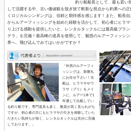
釣り船船長として、最も若い
して活躍する中、古い価値観を脱ぎ捨て斬新な視点から釣果への正
くロジカルシンギングは、信頼と期待感を感じます！また、船長自
からルアーフィッシングを始めた経験を活かして、初心者にヒラマ
り上げる感動を提供したいと、レンタルタックルには最高級ブラン
テラ」を完備！最高峰の道具を使用して、魅惑のルアーフィッシン
界へ、飛び込んでみてはいかがですか？
「外房のルアーフィ
ッシングは、新勝丸
にお任せ下さい！当
船は、ヒラマサやワ
ラサ（ブリ）をメイ
ンに、ルアー1本で1
年通じて出船してい
る釣り船です。専門道具も多く、敷居が高く見られがち
ですが、初心者の方にもヒラマサの引きを体験していた
だきたい気持ちが強く、レンタルタックルは充分に完備
しております。」