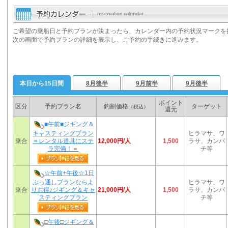
ご希望の乗船日と予約プランが決まったら、カレンダー内の予約状況マークを
次の画面で予約プランの詳細を表示し、ご予約の手続きに進みます。
本日から15日間
8月後半
9月前半
9月後半
ポイント
区分
予約プラン名
釣割価格
ターゲット
（税込）
還元
■午前■ジギング＆
キャスティングプラン
ヒラマサ、ワ
12,000円/人
乗合
＝レンタル道具にステ
1,500
ラサ、カンパ
ラ完備！＝
チ等
☆午前+午後☆1日
ぶっ通しプランならよ
ヒラマサ、ワ
21,000円/人
乗合
りお得♪ジギング＆キャ
1,500
ラサ、カンパ
スティングプラン
チ等
□午後□ジギング＆