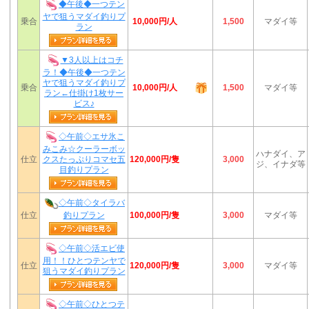
◆午後◆一つテン
ヤで狙うマダイ釣りプ
10,000円/人
乗合
1,500
マダイ等
ラン
▼3人以上はコチ
ラ！◆午後◆一つテン
ヤで狙うマダイ釣りプ
10,000円/人
乗合
1,500
マダイ等
ラン←仕掛け1枚サー
ビス♪
◇午前◇エサ氷こ
みこみ☆クーラーボッ
ハナダイ、ア
120,000円/隻
仕立
クスたっぷりコマセ五
3,000
ジ、イナダ等
目釣りプラン
◇午前◇タイラバ
100,000円/隻
仕立
釣りプラン
3,000
マダイ等
◇午前◇活エビ使
用！！ひとつテンヤで
120,000円/隻
仕立
3,000
マダイ等
狙うマダイ釣りプラン
◇午前◇ひとつテ