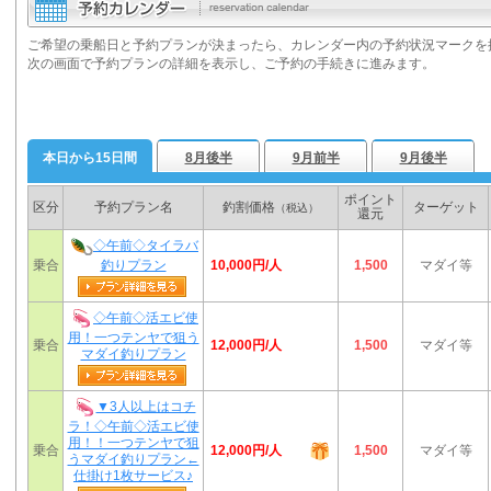
ご希望の乗船日と予約プランが決まったら、カレンダー内の予約状況マークを
次の画面で予約プランの詳細を表示し、ご予約の手続きに進みます。
本日から15日間
8月後半
9月前半
9月後半
ポイント
区分
予約プラン名
釣割価格
ターゲット
（税込）
還元
◇午前◇タイラバ
10,000円/人
乗合
釣りプラン
1,500
マダイ等
◇午前◇活エビ使
用！一つテンヤで狙う
12,000円/人
乗合
1,500
マダイ等
マダイ釣りプラン
▼3人以上はコチ
ラ！◇午前◇活エビ使
用！！一つテンヤで狙
12,000円/人
乗合
1,500
マダイ等
うマダイ釣りプラン←
仕掛け1枚サービス♪