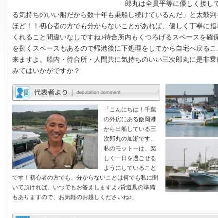
郎丸
は全員平等に優しく接し
る気持ちのいい船だから数十年も乗船し続けているんだ」と太鼓判
ほど！！初心者の方でも分からないことがあれば、優しく丁寧に指
くれること間違いなしですね♪待合所内もくつろげるスペースを確
を捌くスペースもあるので帰港後に下処理をしてから自宅へ戻るこ
来ますよ。船内・待合所・人間共に気持ちのいい
三次郎丸
に是非乗
みてはいかがですか？
「こんにちは！千葉
の外房にある飯岡港
から出船している三
次郎丸の加瀬です。
私のモットーは、楽
しく一日を過ごせる
ようにしていること
です！初心者の方でも、分からないことは何でも私に聞
いて頂ければ、いつでもお答えしますよ♪貸道具の準備
もありますので、お気軽のお越しくださいね♪」