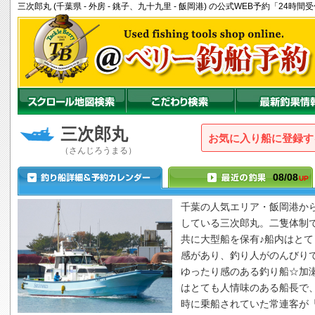
三次郎丸 (千葉県 - 外房 - 銚子、九十九里 - 飯岡港) の公式WEB予約「24
三次郎丸
お気に入り船に登録
（さんじろうまる）
08/08
UP
千葉の人気エリア・飯岡港か
している
三次郎丸
。二隻体制
共に大型船を保有♪船内はとて
感があり、釣り人がのんびり
ゆったり感のある釣り船☆加
はとても人情味のある船長で
時に乗船されていた常連客が