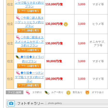
ンヤで狙うマダイ釣り
110,000円/隻
仕立
3,000
マダイ等
プラン
◇午前◇超人気タ
ーゲット☆ヒラメ釣り
130,000円/隻
仕立
3,000
ヒラメ等
プラン
◇午前◇船長オス
スメ☆オニカサゴ・ア
オニカサゴ、
130,000円/隻
仕立
3,000
ラ釣りプラン
アラ等
◆午後◆タイラバ
90,000円/隻
仕立
釣りプラン
3,000
マダイ等
◆午後◆一つテン
ヤで狙うマダイ釣りプ
100,000円/隻
仕立
3,000
マダイ等
ラン
エサ釣り
ルアー釣り
割引あり
オマケあり