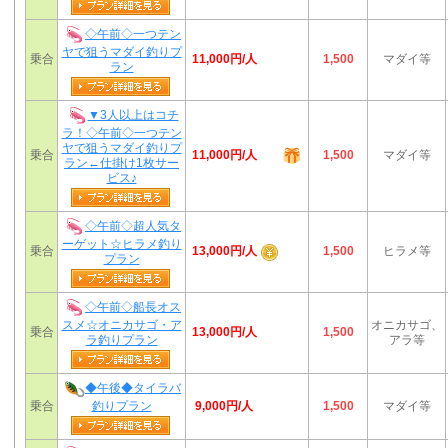
◇午前◇一つテン
ヤで狙うマダイ釣りプ
11,000円/人
乗合
1,500
マダイ等
ラン
▼3人以上はコチ
ラ！◇午前◇一つテン
ヤで狙うマダイ釣りプ
11,000円/人
乗合
1,500
マダイ等
ラン←仕掛け1枚サー
ビス♪
◇午前◇超人気タ
ーゲット☆ヒラメ釣り
13,000円/人
乗合
1,500
ヒラメ等
プラン
◇午前◇船長オス
スメ☆オニカサゴ・ア
オニカサゴ、
13,000円/人
乗合
1,500
ラ釣りプラン
アラ等
◆午後◆タイラバ
9,000円/人
乗合
釣りプラン
1,500
マダイ等