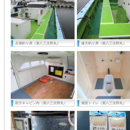
左側釣り席（第八三次郎丸）
後方釣り席（第八三次郎丸）
前方キャビン内（第八三次郎丸）
個室トイレ（第八三次郎丸）