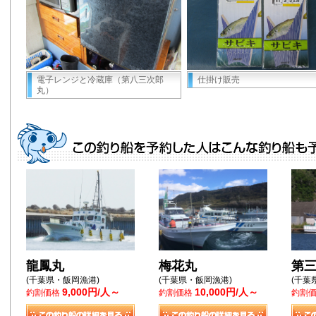
電子レンジと冷蔵庫（第八三次郎
仕掛け販売
丸）
龍鳳丸
梅花丸
第
(千葉県・飯岡漁港)
(千葉県・飯岡漁港)
(千葉
9,000円/人～
10,000円/人～
釣割価格
釣割価格
釣割