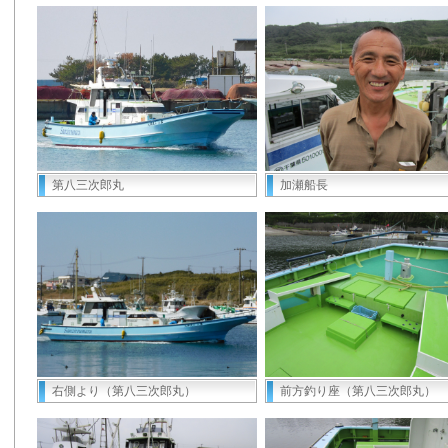
第八三次郎丸
加瀬船長
右側より（第八三次郎丸）
前方釣り座（第八三次郎丸）