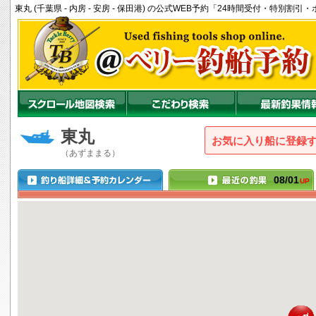
東丸 (千葉県 - 内房 - 安房 - 保田港) の公式WEB予約「24時間受付・特別割
東丸
お気に入り船に登録
（あずままる）
08/01
UP