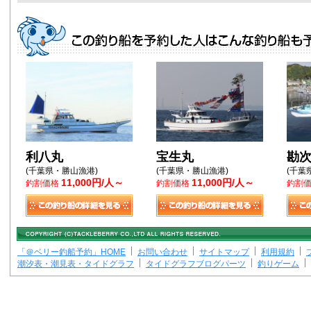
利八丸
宝生丸
勘
(千葉県・勝山漁港)
(千葉県・勝山漁港)
(千葉
11,000円/人～
11,000円/人～
釣割価格
釣割価格
釣割
「＠ベリー釣船予約」HOME
お問い合わせ
サイトマップ
利用規約
潮汐表・潮見表・タイドグラフ
タイドグラフブログパーツ
釣りゲーム