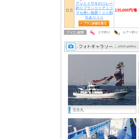
アジとイサキのリレー
釣りプラン☆☆アミコ
135,000円/隻
仕立
マセ使い放題！☆☆割
引あり☆☆
エサ釣り
ルアー釣り
宝生丸