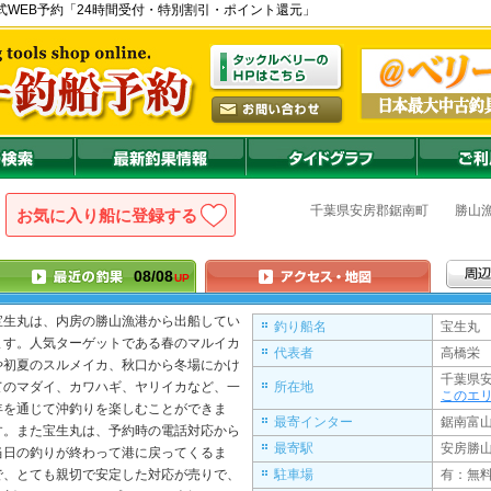
) の公式WEB予約「24時間受付・特別割引・ポイント還元」
千葉県
安房郡鋸南町
勝山
お気に入り船に登録
08/08
UP
宝生丸
は、内房の勝山漁港から出船してい
釣り船名
宝生丸 
ます。人気ターゲットである春のマルイカ
代表者
高橋栄 
や初夏のスルメイカ、秋口から冬場にかけ
千葉県安
てのマダイ、カワハギ、ヤリイカなど、一
所在地
このエ
年を通じて沖釣りを楽しむことができま
最寄インター
鋸南富山
す。また
宝生丸
は、予約時の電話対応から
最寄駅
安房勝
当日の釣りが終わって港に戻ってくるま
で、とても親切で安定した対応が売りで、
駐車場
有：無