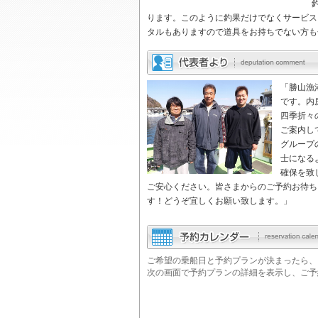
ります。このように釣果だけでなくサービス
タルもありますので道具をお持ちでない方も
「勝山漁
です。内
四季折々
ご案内し
グループ
士になる
確保を致
ご安心ください。皆さまからのご予約お待ち
す！どうぞ宜しくお願い致します。」
ご希望の乗船日と予約プランが決まったら、
次の画面で予約プランの詳細を表示し、ご予