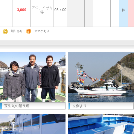
アジ、イサキ
3,000
05：00
－
－
－
休
－
等
割引あり
オマケあり
宝生丸の船長達
左側より