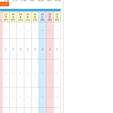
)：中潮 (小)：小潮 (長)：長潮 (若)：若潮
れます
17
18
19
20
21
22
23
24
月
火
水
木
金
土
日
月
)
(中)
(中)
(小)
(小)
(小)
(長)
(若)
(中)
－
－
－
－
－
－
－
－
○
○
○
○
○
○
○
○
－
－
－
－
－
－
－
－
－
－
－
－
－
－
－
－