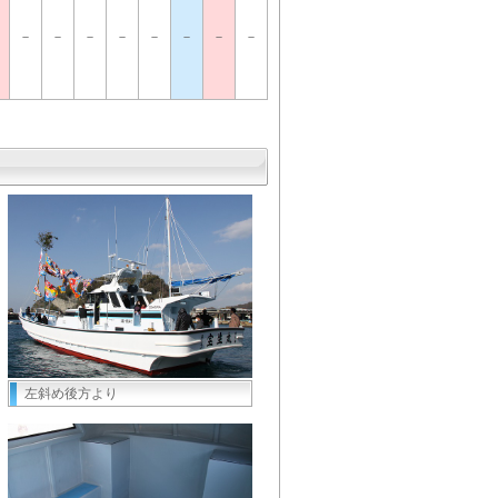
－
－
－
－
－
－
－
－
左斜め後方より