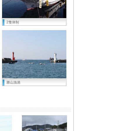
2隻体制
勝山漁港