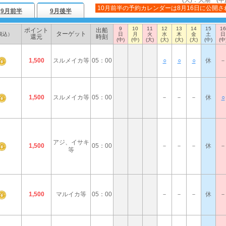
(大)：大潮 (中
10月前半の予約カレンダーは8月16日に公開さ
9月前半
9月後半
9
10
11
12
13
14
15
16
ポイント
出船
ターゲット
税込）
日
月
火
水
木
金
土
日
還元
時刻
(中)
(中)
(大)
(大)
(大)
(大)
(中)
(中
1,500
スルメイカ等
05：00
○
○
○
休
－
1,500
スルメイカ等
05：00
－
－
－
休
○
アジ、イサキ
1,500
05：00
－
－
－
休
－
等
1,500
マルイカ等
05：00
－
－
－
休
－