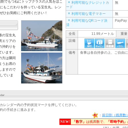
釣割でもつねにトップクラスの人気をほこ
利用可能なクレジットカ
無
ード
にもこだわりを持っている
宝生丸
。レン
ぜひお気軽にご利用ください！
利用可能な電子マネー
無
利用可能なQRコード決
PayPay
済
全長
11.99メートル
重量
港の宝生丸
設備
房エリアの
の沖釣りを
ています。
備考
食事は各自持参の上、ご自由に
の方は隣同
ようお席の
しますので
していま
カレンダー内の予約状況マークを押してください。
約の手続きに進みます。
：
前日割（残席数
NEW!
「数字」
は残席数で、
「即時予約」