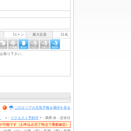
11トン
最大定員
31名
お取り下さい。
このエリアの天気予報＆潮汐を見る
）
○：
リクエスト予約可
×：満席 休：定休日
が可能です（お申込み完了時点で乗船確定）