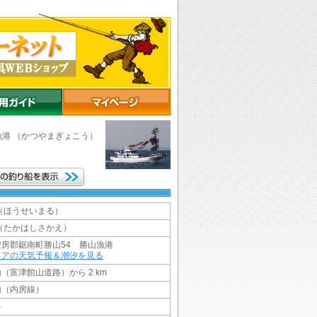
漁港
（かつやまぎょこう）
（ほうせいまる）
（たかはしさかえ）
房郡鋸南町勝山54 勝山漁港
リアの天気予報＆潮汐を見る
（富津館山道路）から 2 km
山（内房線）
料