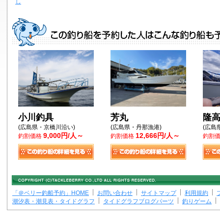
し
小川釣具
芳丸
隆
(広島県・京橋川沿い)
(広島県・丹那漁港)
(広島
9,000円/人～
12,666円/人～
釣割価格
釣割価格
釣割
「＠ベリー釣船予約」HOME
お問い合わせ
サイトマップ
利用規約
潮汐表・潮見表・タイドグラフ
タイドグラフブログパーツ
釣りゲーム