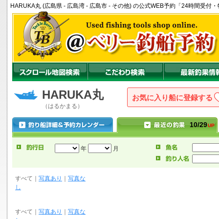
HARUKA丸 (広島県 - 広島湾 - 広島市 - その他) の公式WEB予約「24時間
HARUKA丸
お気に入り船に登録
（はるかまる）
10/29
UP
年
月
すべて
｜
写真あり
｜
写真な
し
すべて
｜
写真あり
｜
写真な