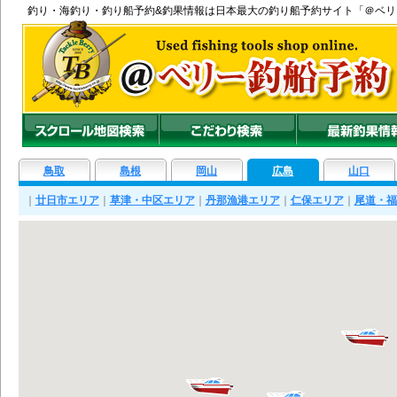
釣り
・
海釣り
・
釣り船
予約&釣果情報は日本最大の釣り船予約サイト「＠ベ
鳥取
島根
岡山
広島
山口
｜
廿日市エリア
｜
草津・中区エリア
｜
丹那漁港エリア
｜
仁保エリア
｜
尾道・福