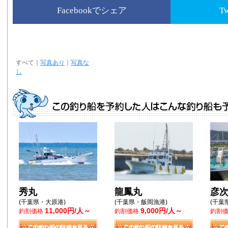
Facebookでシェア
T
すべて
｜
写真あり
｜
写真な
し
秀丸
龍鳳丸
彦
(千葉県・大原港)
(千葉県・飯岡漁港)
(千葉
11,000円/人～
9,000円/人～
釣割価格
釣割価格
釣割