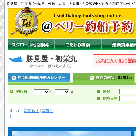
勝見屋・初栄丸 (千葉県 - 外房 - 大原 - 大原港) の公式WEB予約「24時間
勝見屋・初栄丸
お気に入り船に登
（かつみや・はつえいまる）
08/01
UP
年
月
すべて
｜
写真あり
｜
写真な
し