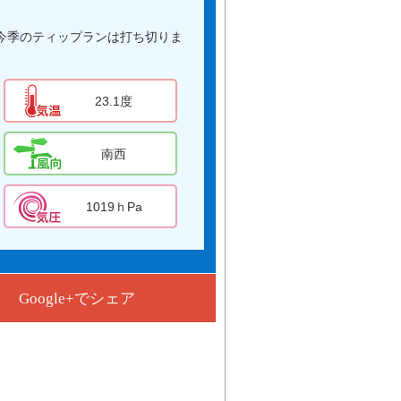
今季のティップランは打ち切りま
23.1度
南西
1019ｈPa
Google+でシェア