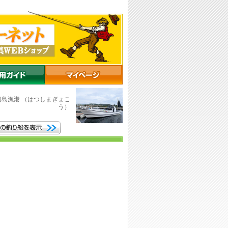
初島漁港
（はつしまぎょこ
う）