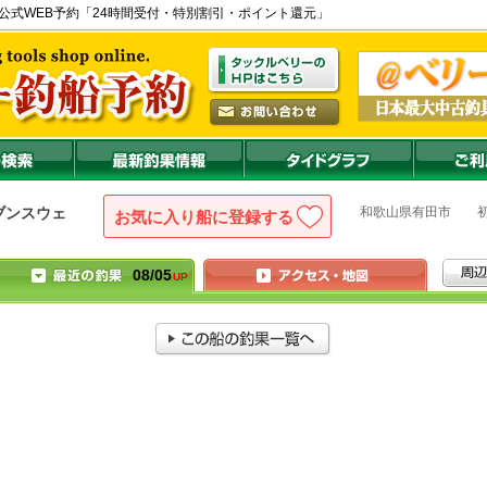
- 初島) の公式WEB予約「24時間受付・特別割引・ポイント還元」
和歌山県
有田市
ブンスウェ
お気に入り船に登録
08/05
UP