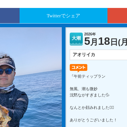
Twitterでシェア
2026年
5
18
大潮
月
日
(月
アオリイカ
『午前ティップラン
無風、潮も微妙
沈黙ながすぎました💦
なんとか顔みれました🙇‍♂️
ありがとうございました！