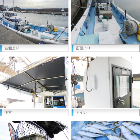
右側より
正面より
後方
トイレ