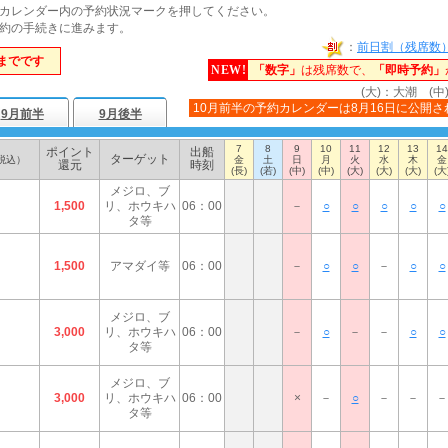
カレンダー内の予約状況マークを押してください。
約の手続きに進みます。
：
前日割（残席数
までです
NEW!
「数字」
は残席数で、
「即時予約」
(大)：大潮 (中
10月前半の予約カレンダーは8月16日に公開さ
9月前半
9月後半
7
8
9
10
11
12
13
14
ポイント
出船
ターゲット
税込）
金
土
日
月
火
水
木
金
還元
時刻
(長)
(若)
(中)
(中)
(大)
(大)
(大)
(大
メジロ、ブ
1,500
リ、ホウキハ
06：00
－
○
○
○
○
○
タ等
1,500
アマダイ等
06：00
－
○
○
－
○
○
メジロ、ブ
3,000
リ、ホウキハ
06：00
－
○
－
－
○
○
タ等
メジロ、ブ
3,000
リ、ホウキハ
06：00
×
－
○
－
－
－
タ等