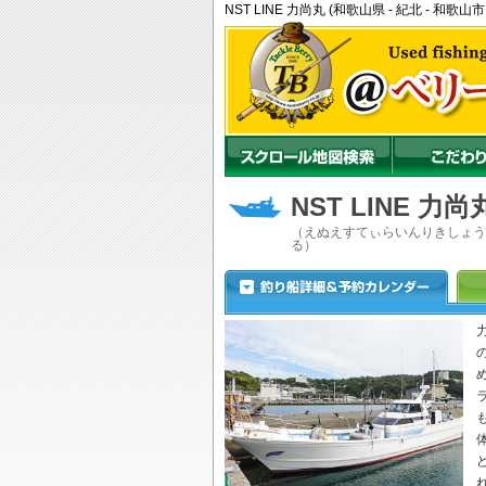
NST LINE 力尚丸 (和歌山県 - 紀北 - 
NST LINE 力尚
（えぬえすてぃらいんりきしょう
る）