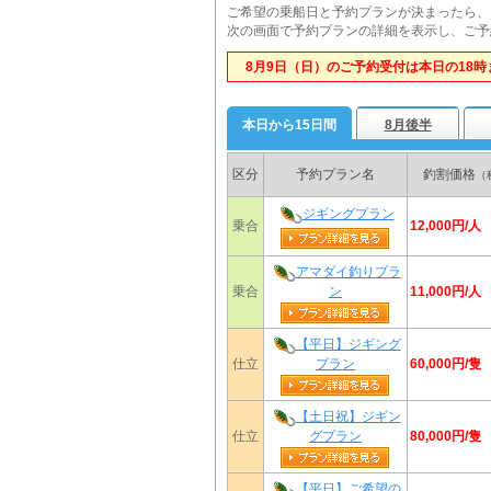
ご希望の乗船日と予約プランが決まったら、
次の画面で予約プランの詳細を表示し、ご予
8月9日（日）のご予約受付は本日の18時
本日から15日間
8月後半
区分
予約プラン名
釣割価格
（
ジギングプラン
12,000円/人
乗合
アマダイ釣りプラ
11,000円/人
乗合
ン
【平日】ジギング
60,000円/隻
仕立
プラン
【土日祝】ジギン
80,000円/隻
仕立
グプラン
【平日】ご希望の