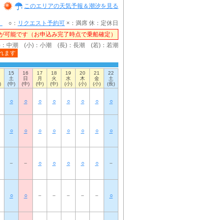
このエリアの天気予報＆潮汐を見る
）
○：
リクエスト予約可
×：満席 休：定休日
が可能です（お申込み完了時点で乗船確定）
)：中潮 (小)：小潮 (長)：長潮 (若)：若潮
れます
15
16
17
18
19
20
21
22
土
日
月
火
水
木
金
土
)
(中)
(中)
(中)
(中)
(小)
(小)
(小)
(長)
○
○
○
○
○
○
○
○
○
○
○
○
○
○
○
○
－
－
○
○
○
○
○
－
○
○
－
－
－
－
－
○