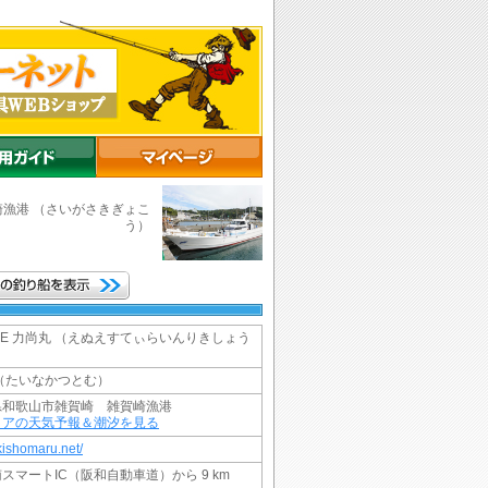
崎漁港
（さいがさきぎょこ
う）
LINE 力尚丸 （えぬえすてぃらいんりきしょう
（たいなかつとむ）
県和歌山市雑賀崎 雑賀崎漁港
リアの天気予報＆潮汐を見る
ikishomaru.net/
スマートIC（阪和自動車道）から 9 km