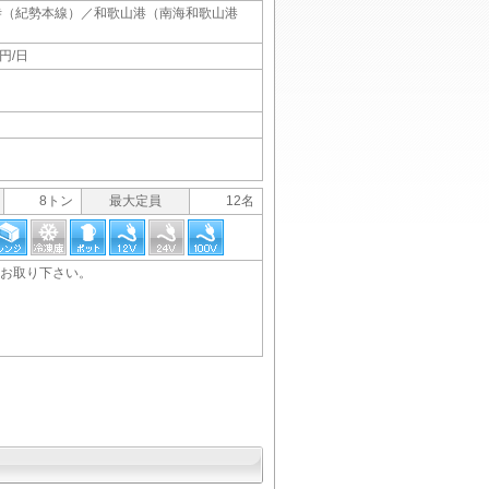
寺（紀勢本線）／和歌山港（南海和歌山港
円/日
8トン
最大定員
12名
お取り下さい。