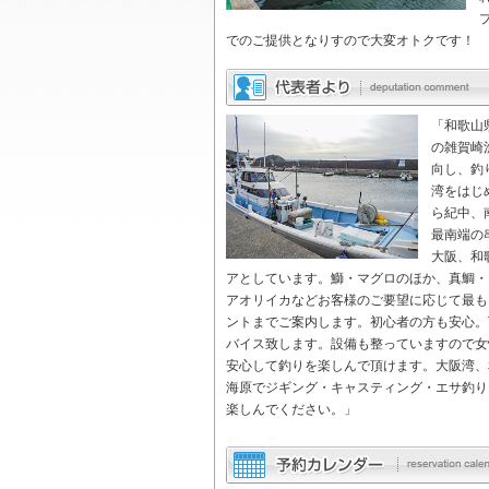
でのご提供となりすので大変オトクです！
「和歌山
の雑賀崎
向し、釣
湾をはじ
ら紀中、
最南端の
大阪、和
アとしています。鰤・マグロのほか、真鯛・
アオリイカなどお客様のご要望に応じて最も
ントまでご案内します。初心者の方も安心。
バイス致します。設備も整っていますので女
安心して釣りを楽しんで頂けます。大阪湾、
海原でジギング・キャスティング・エサ釣り
楽しんでください。」