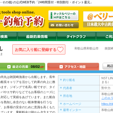
和歌山市 - その他) の公式WEB予約「24時間受付・特別割引・ポイント還元」
丸
和歌山県
和歌山市
雑賀
お気に入り船に登録
ま
08/02
UP
力尚丸は雑賀崎漁港から出船します。長年
NST 
釣り船名
の船長キャリアを活かして釣果の向上に務
まる）
めます。ジギングで名高い船ですが、タイ
代表者
對中力 
ラバやエサ釣りなどでもお客様のニーズに
和歌山
所在地
も対応して実績をあげています。また船自
このエ
体を熟知し余念のない船体整備を行うな
ホームページ
https://r
ど、お客様の安全のために意識を高くもた
最寄インター
和歌山南
れています。乗船料金は朝から夕方までの