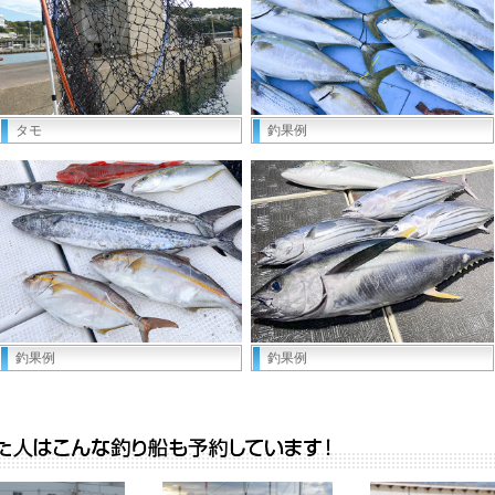
タモ
釣果例
釣果例
釣果例