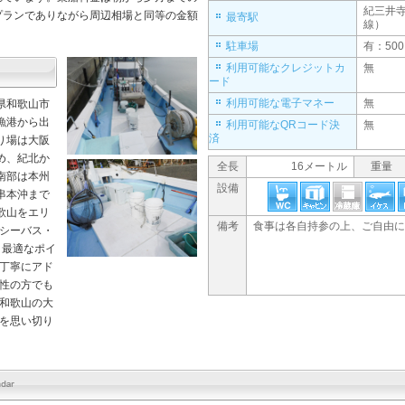
紀三井
プランでありながら周辺相場と同等の金額
最寄駅
線）
駐車場
有：500
利用可能なクレジットカ
無
ード
利用可能な電子マネー
無
県和歌山市
漁港から出
利用可能なQRコード決
無
済
り場は大阪
め、紀北か
全長
16メートル
重量
南部は本州
設備
串本沖まで
歌山をエリ
備考
食事は各自持参の上、ご自由に
シーバス・
 最適なポイ
丁寧にアド
性の方でも
和歌山の大
を思い切り