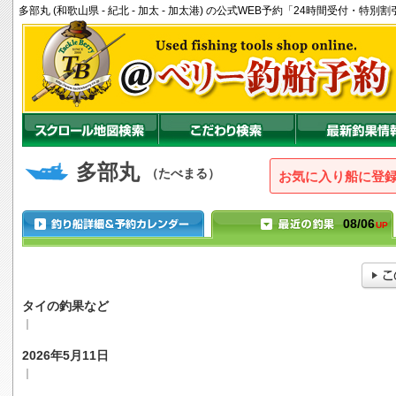
多部丸 (和歌山県 - 紀北 - 加太 - 加太港) の公式WEB予約「24時間受付・特
多部丸
（たべまる）
お気に入り船に登
08/06
UP
タイの釣果など
｜
2026年5月11日
｜