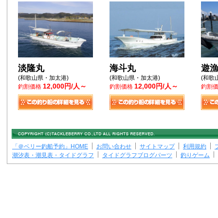
淡隆丸
海斗丸
遊漁船
(和歌山県・加太港)
(和歌山県・加太港)
(和歌
12,000円/人～
12,000円/人～
釣割価格
釣割価格
釣割
「＠ベリー釣船予約」HOME
お問い合わせ
サイトマップ
利用規約
潮汐表・潮見表・タイドグラフ
タイドグラフブログパーツ
釣りゲーム