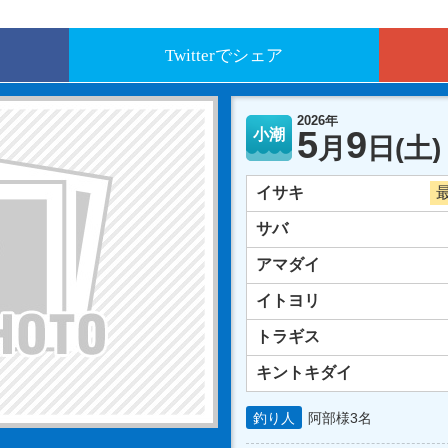
Twitterでシェア
2026年
5
9
小潮
月
日
(土)
イサキ
最
サバ
アマダイ
イトヨリ
トラギス
キントキダイ
釣り人
阿部様3名