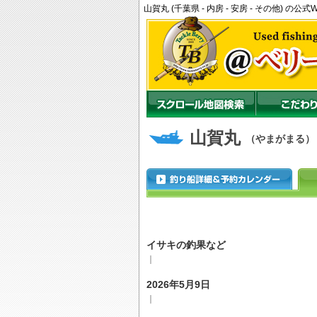
山賀丸 (千葉県 - 内房 - 安房 - その他)
山賀丸
（やまがまる）
イサキの釣果など
｜
2026年5月9日
｜