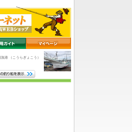
浦漁港
（こうらぎょこう）