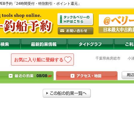
 の公式WEB予約「24時間受付・特別割引・ポイント還元」
千葉県
南房総市
小
お気に入り船に登録
08/08
UP