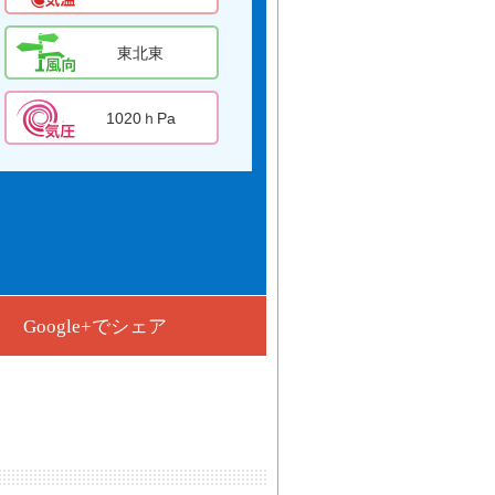
東北東
1020ｈPa
Google+でシェア