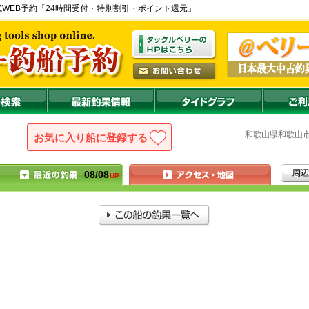
) の公式WEB予約「24時間受付・特別割引・ポイント還元」
和歌山県
和歌
お気に入り船に登録
08/08
UP