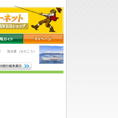
山市
加太港
（かだこう）