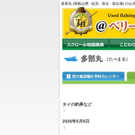
多部丸 (和歌山県 - 紀北 - 加太 - 加太港
多部丸
（たべまる）
タイの釣果など
｜
2026年5月6日
｜