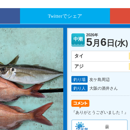
Twitterでシェア
2026年
5
6
中潮
月
日
(水)
タイ
アジ
釣り場
友ケ島周辺
釣り人
大阪の酒井さん
『ありがとうございました！』
曇