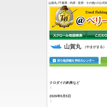
山賀丸 (千葉県 - 内房 - 安房 - その他)
山賀丸
（やまがまる）
クロダイの釣果など
｜
2026年5月5日
｜