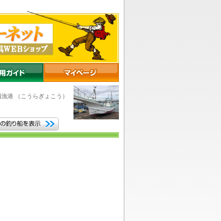
浦漁港
（こうらぎょこう）