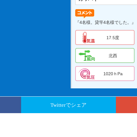
『4名様。貸竿4名様でした。』
17.5度
北西
1020ｈPa
Twitterでシェア