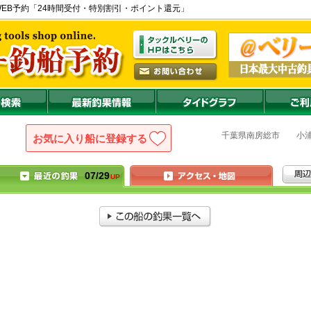
 の公式WEB予約「24時間受付・特別割引・ポイント還元」
千葉県
南房総市
小
お気に入り船に登録
07/29
UP