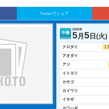
Twitterでシェア
2026年
5
5
中潮
月
日
(火)
クロダイ
1.
アオダイ
アジ
イトヨリ
カサゴ
カイワリ
イサギ
カワハギ