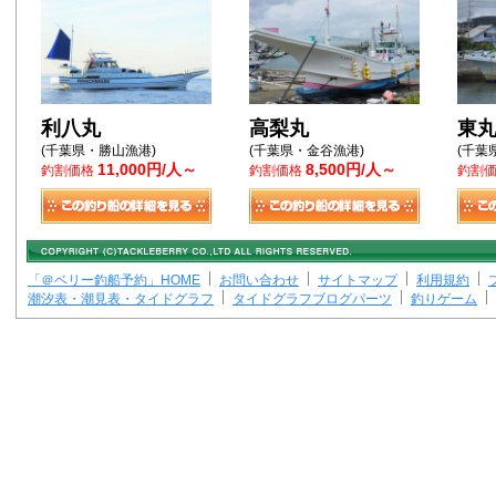
利八丸
高梨丸
東
(千葉県・勝山漁港)
(千葉県・金谷漁港)
(千葉
11,000円/人～
8,500円/人～
釣割価格
釣割価格
釣割
「＠ベリー釣船予約」HOME
お問い合わせ
サイトマップ
利用規約
潮汐表・潮見表・タイドグラフ
タイドグラフブログパーツ
釣りゲーム