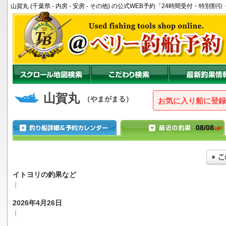
山賀丸 (千葉県 - 内房 - 安房 - その他) の公式WEB予約「24時間受付・特別
山賀丸
（やまがまる）
お気に入り船に登録
08/08
UP
イトヨリの釣果など
｜
2026年4月26日
｜