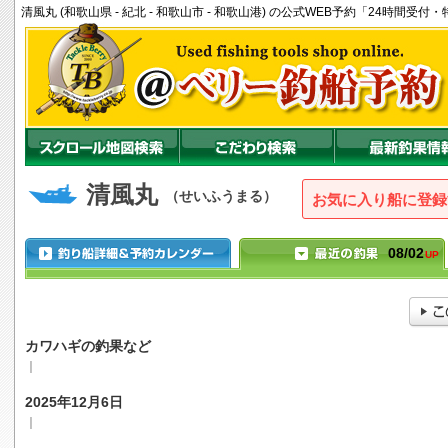
清風丸 (和歌山県 - 紀北 - 和歌山市 - 和歌山港) の公式WEB予約「24時間
清風丸
（せいふうまる）
お気に入り船に登録
08/02
UP
カワハギの釣果など
｜
2025年12月6日
｜