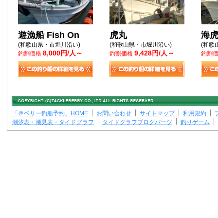
遊漁船 Fish On
虎丸
海
(和歌山県・市堀川沿い)
(和歌山県・市堀川沿い)
(和歌
8,000円/人～
9,428円/人～
釣割価格
釣割価格
釣割
「＠ベリー釣船予約」HOME
お問い合わせ
サイトマップ
利用規約
潮汐表・潮見表・タイドグラフ
タイドグラフブログパーツ
釣りゲーム