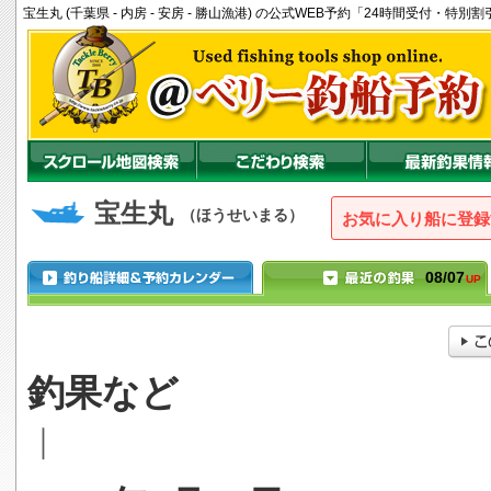
宝生丸 (千葉県 - 内房 - 安房 - 勝山漁港) の公式WEB予約「24時間受付・特
宝生丸
（ほうせいまる）
お気に入り船に登録
08/07
UP
釣果など
｜