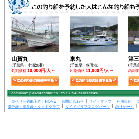
山賀丸
東丸
第
(千葉県・小浦漁港)
(千葉県・保田港)
(千葉
10,000円/人～
11,000円/人～
釣割価格
釣割価格
釣割
「＠ベリー釣船予約」HOME
お問い合わせ
サイトマップ
利用規約
潮汐表・潮見表・タイドグラフ
タイドグラフブログパーツ
釣りゲーム