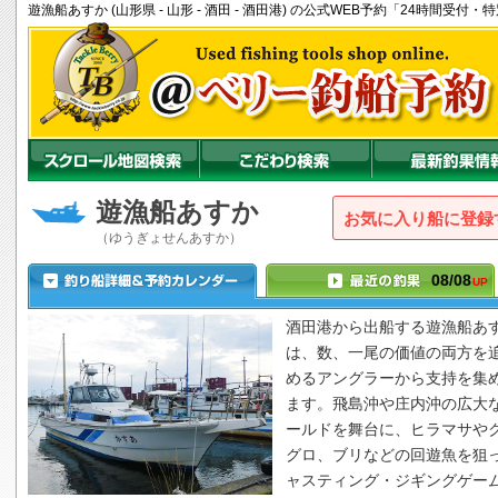
遊漁船あすか (山形県 - 山形 - 酒田 - 酒田港) の公式WEB予約「24時間受
遊漁船あすか
お気に入り船に登録
（ゆうぎょせんあすか）
08/08
UP
酒田港から出船する
遊漁船あ
は、数、一尾の価値の両方を
めるアングラーから支持を集
ます。飛島沖や庄内沖の広大
ールドを舞台に、ヒラマサや
グロ、ブリなどの回遊魚を狙
ャスティング・ジギングゲー