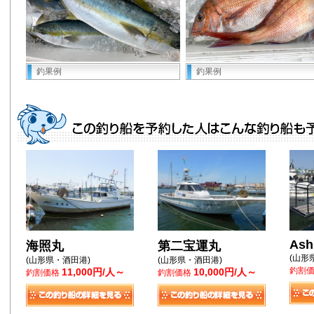
釣果例
釣果例
Ash
海照丸
第二宝運丸
(山形
(山形県・酒田港)
(山形県・酒田港)
釣割
11,000円/人～
10,000円/人～
釣割価格
釣割価格