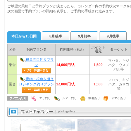
ご希望の乗船日と予約プランが決まったら、カレンダー内の予約状況マークを
次の画面で予約プランの詳細を表示し、ご予約の手続きに進みます。
本日から15日間
8月後半
9月前半
9月後半
ポイント
区分
予約プラン名
釣割価格
ターゲット
（税込）
還元
根魚五目釣りプラ
マハタ、キジ
14,000円/人
乗合
ン
1,500
ハタ、ウスメ
バル等
青物・根魚を狙う
マハタ、キジ
12,000円/人
乗合
LTジギング釣りプラン
1,500
ハタ、カサゴ
等
エサ釣り
ルアー釣り
割引あり
オマケあり