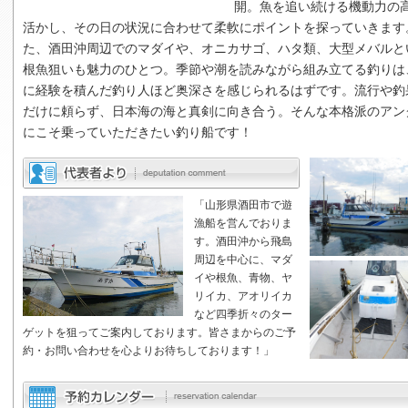
開。魚を追い続ける機動力の
活かし、その日の状況に合わせて柔軟にポイントを探っていきます
た、酒田沖周辺でのマダイや、オニカサゴ、ハタ類、大型メバルと
根魚狙いも魅力のひとつ。季節や潮を読みながら組み立てる釣りは
に経験を積んだ釣り人ほど奥深さを感じられるはずです。流行や釣
だけに頼らず、日本海の海と真剣に向き合う。そんな本格派のアン
にこそ乗っていただきたい釣り船です！
「山形県酒田市で遊
漁船を営んでおりま
す。酒田沖から飛島
周辺を中心に、マダ
イや根魚、青物、ヤ
リイカ、アオリイカ
など四季折々のター
ゲットを狙ってご案内しております。皆さまからのご予
約・お問い合わせを心よりお待ちしております！」