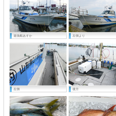
遊漁船あすか
左側より
左側
後方