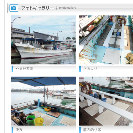
やまだ遊漁
正面より
後方
前方釣り席