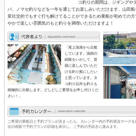
コ釣りの期間は、ジギングや
バ、ノマセ釣りなどを一年を通じてお楽しみいただけます。山田船
変社交的でもすぐ打ち解けてることができるため乗船が初めての方
やかで楽しい雰囲気のもと釣りを満喫いただけますよ！
「尾上漁港から出船
しています。漁師の
経験をいかして、皆
様に楽しんでいただ
ける釣り船にしたい
と思っています。タ
コ釣り以外も釣りも
積極的に出船します。どしどしご要望をお申し付けくだ
さい！」
ご希望の乗船日と予約プランが決まったら、カレンダー内の予約状況マークを
次の画面で予約プランの詳細を表示し、ご予約の手続きに進みます。