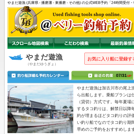
やまだ遊漁 (兵庫県 - 播磨灘 - 東播磨 - その他) の公式WEB予約「24時間
やまだ遊漁
お気に入り船に登録
（やまだゆうぎょ）
07/31
UP
やまだ遊漁
は加古川市の尾上
ら出船します。乗船プランは
（貸切）方式です。毎年夏場
するタコ釣りは、解禁日以降
約が埋まるほどタコ釣りの評
い釣り船でなのでタコ釣り期
早めのご予約をおすすめしま