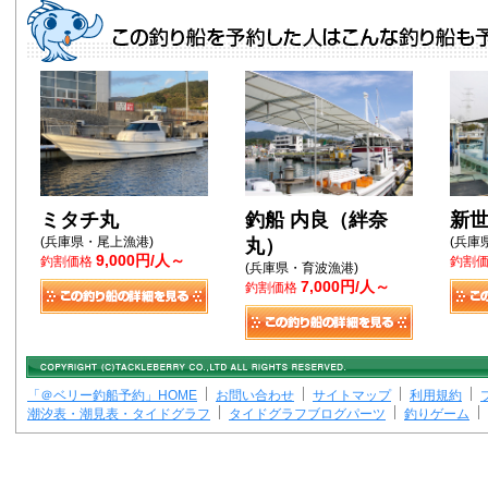
ミタチ丸
釣船 内良（絆奈
新
(兵庫県・尾上漁港)
(兵庫
丸）
9,000円/人～
釣割価格
釣割
(兵庫県・育波漁港)
7,000円/人～
釣割価格
「＠ベリー釣船予約」HOME
お問い合わせ
サイトマップ
利用規約
潮汐表・潮見表・タイドグラフ
タイドグラフブログパーツ
釣りゲーム