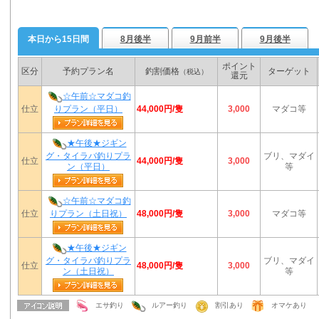
本日から15日間
8月後半
9月前半
9月後半
ポイント
区分
予約プラン名
釣割価格
ターゲット
（税込）
還元
☆午前☆マダコ釣
44,000円/隻
仕立
りプラン（平日）
3,000
マダコ等
★午後★ジギン
グ・タイラバ釣りプラ
ブリ、マダイ
44,000円/隻
仕立
3,000
ン（平日）
等
☆午前☆マダコ釣
48,000円/隻
仕立
りプラン（土日祝）
3,000
マダコ等
★午後★ジギン
グ・タイラバ釣りプラ
ブリ、マダイ
48,000円/隻
仕立
3,000
ン（土日祝）
等
エサ釣り
ルアー釣り
割引あり
オマケあり