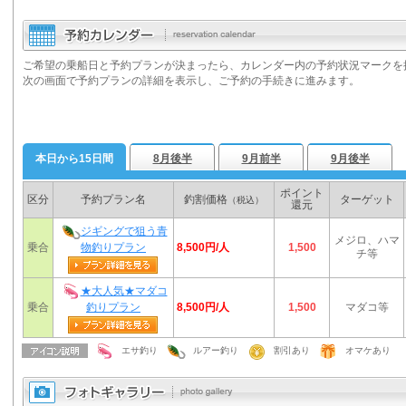
ご希望の乗船日と予約プランが決まったら、カレンダー内の予約状況マークを
次の画面で予約プランの詳細を表示し、ご予約の手続きに進みます。
本日から15日間
8月後半
9月前半
9月後半
ポイント
区分
予約プラン名
釣割価格
ターゲット
（税込）
還元
ジギングで狙う青
メジロ、ハマ
8,500円/人
乗合
物釣りプラン
1,500
チ等
★大人気★マダコ
8,500円/人
乗合
釣りプラン
1,500
マダコ等
エサ釣り
ルアー釣り
割引あり
オマケあり