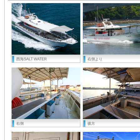
西海SALT WATER
右側より
右側
後方