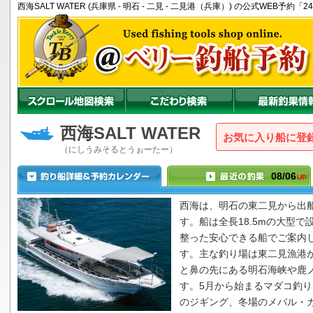
西海SALT WATER (兵庫県 - 明石 - 二見 - 二見港（兵庫）) の公式WEB
西海SALT WATER
お気に入り船に登
（にしうみそるとうぉーたー）
08/06
UP
西海は、明石の東二見から出
す。船は全長18.5mの大型で
整った安心できる船でご案内
す。主な釣り場は東二見漁港
と鼻の先にある明石海峡や鹿
す。5月から始まるマダコ釣
のジギング、冬場のメバル・