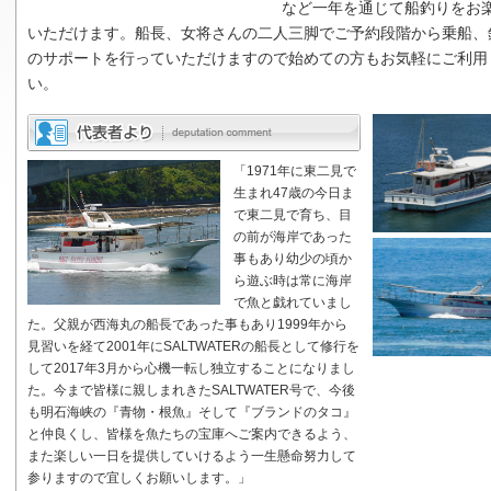
など一年を通じて船釣りをお
いただけます。船長、女将さんの二人三脚でご予約段階から乗船、
のサポートを行っていただけますので始めての方もお気軽にご利用
い。
「1971年に東二見で
生まれ47歳の今日ま
で東二見で育ち、目
の前が海岸であった
事もあり幼少の頃か
ら遊ぶ時は常に海岸
で魚と戯れていまし
た。父親が西海丸の船長であった事もあり1999年から
見習いを経て2001年にSALTWATERの船長として修行を
して2017年3月から心機一転し独立することになりまし
た。今まで皆様に親しまれきたSALTWATER号で、今後
も明石海峡の『青物・根魚』そして『ブランドのタコ』
と仲良くし、皆様を魚たちの宝庫へご案内できるよう、
また楽しい一日を提供していけるよう一生懸命努力して
参りますので宜しくお願いします。」