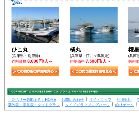
ひこ丸
橘丸
櫂
(兵庫県・別府港)
(兵庫県・江井ヶ島漁港)
(兵庫
8,000円/人～
7,500円/人～
釣割価格
釣割価格
釣割
「＠ベリー釣船予約」HOME
お問い合わせ
サイトマップ
利用規約
潮汐表・潮見表・タイドグラフ
タイドグラフブログパーツ
釣りゲーム