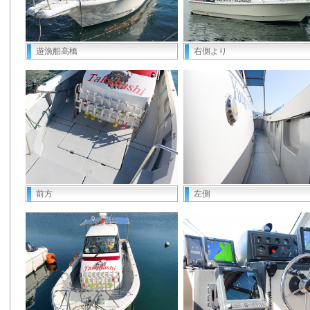
遊漁船高橋
右側より
前方
左側