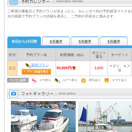
ご希望の乗船日と予約プランが決まったら、カレンダー内の予約状況マークを
次の画面で予約プランの詳細を表示し、ご予約の手続きに進みます。
本日から15日間
8月後半
9月前半
9月後半
ポイント
区分
予約プラン名
釣割価格
ターゲット
（税込）
還元
貸切プラン
マダイ、キス
50,000円/隻
仕立
3,000
等
エサ釣り
ルアー釣り
割引あり
オマケあり