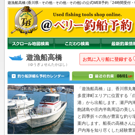
遊漁船高橋 (香川県 - その他 - その他 - その他) の公式WEB予約「24時間
遊漁船高橋
お気に入り船に登録
（ゆうぎょせんたかはし）
08/01
UP
「
遊漁船高橋
」は、香川県丸
多度津町エリアに位置する「
港」から出船します。瀬戸内
飽諸島や庄内半島周辺の美し
と四季折々の魚が豊富な釣り
案内します。船長の高橋さん
戸内海を知り尽くした経験豊