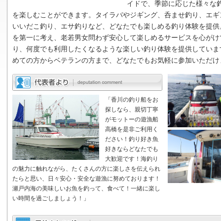
イドで、季節に応じた様々な
を楽しむことができます。タイラバやジギング、呑ませ釣り、エギ
いいだこ釣り、エサ釣りなど、どなたでも楽しめる釣り体験を提供
を第一に考え、老若男女問わず安心して楽しめるサービスを心がけ
り、何度でも利用したくなるような楽しい釣り体験を提供していま
めての方からベテランの方まで、どなたでもお気軽に参加いただけ
「香川の釣り船をお
探しなら、親切丁寧
がモットーの遊漁船
高橋を是非ご利用く
ださい！釣り好き魚
好きならどなたでも
大歓迎です！海釣り
の魅力に触れながら、たくさんの方に楽しさを伝えられ
たらと思い、日々安心・安全な遊漁に努めております！
瀬戸内海の美味しいお魚を釣って、食べて！一緒に楽し
い時間を過ごしましょう！」