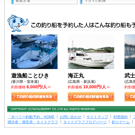
船着き場
マダイの釣果
遊漁船ことひき
海正丸
武
(香川県・室本港)
(広島県・新浜港)
(広島
6,000円/人～
10,000円/人～
釣割価格
釣割価格
釣割
「＠ベリー釣船予約」HOME
お問い合わせ
サイトマップ
利用規約
潮汐表・潮見表・タイドグラフ
タイドグラフブログパーツ
釣りゲーム