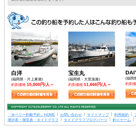
DAI
白洋
宝生丸
(福岡
(福岡県・片上東港)
(福岡県・大里漁港)
釣割
15,000円/人～
11,666円/人～
釣割価格
釣割価格
「＠ベリー釣船予約」HOME
お問い合わせ
サイトマップ
利用規約
潮汐表・潮見表・タイドグラフ
タイドグラフブログパーツ
釣りゲーム