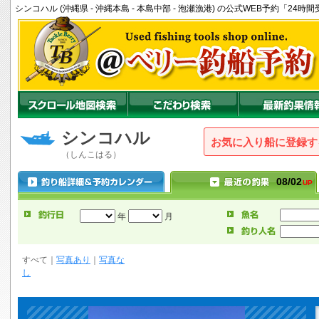
シンコハル (沖縄県 - 沖縄本島 - 本島中部 - 泡瀬漁港) の公式WEB予約「2
シンコハル
お気に入り船に登録
（しんこはる）
08/02
UP
年
月
すべて
｜
写真あり
｜
写真な
し