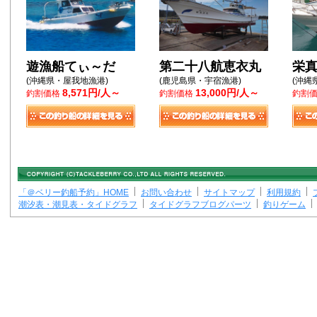
遊漁船てぃ～だ
第二十八航恵衣丸
栄
(沖縄県・屋我地漁港)
(鹿児島県・宇宿漁港)
(沖縄
8,571円/人～
13,000円/人～
釣割価格
釣割価格
釣割
「＠ベリー釣船予約」HOME
お問い合わせ
サイトマップ
利用規約
潮汐表・潮見表・タイドグラフ
タイドグラフブログパーツ
釣りゲーム