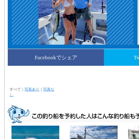
Facebookでシェア
T
すべて
｜
写真あり
｜
写真な
し