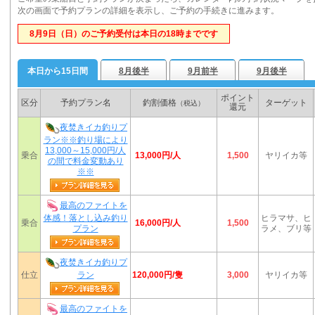
次の画面で予約プランの詳細を表示し、ご予約の手続きに進みます。
8月9日（日）のご予約受付は本日の18時までです
本日から15日間
8月後半
9月前半
9月後半
ポイント
区分
予約プラン名
釣割価格
ターゲット
（税込）
還元
夜焚きイカ釣りプ
ラン※※釣り場により
13,000～15,000円/人
13,000円/人
乗合
1,500
ヤリイカ等
の間で料金変動あり
※※
最高のファイトを
体感！落とし込み釣り
ヒラマサ、ヒ
16,000円/人
乗合
1,500
プラン
ラメ、ブリ等
夜焚きイカ釣りプ
120,000円/隻
仕立
ラン
3,000
ヤリイカ等
最高のファイトを