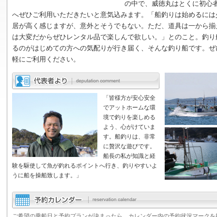
の中で、
威徳丸
はとくに初心
へぜひご利用いただきたいと意気込みます。「船釣りは始めるには
居が高く感じますが、意外とそうでもない。ただ、道具は一から揃
は大変だからぜひレンタル品で楽しんで欲しい。」とのこと。釣り
るのがはじめての方への気配りが行き届く、そんな釣り船です。ぜ
軽にご利用ください。
「皆様方が安心安全
でアットホームな環
境で釣りを楽しめる
よう、心がけていま
す。船釣りは、非常
に贅沢な遊びです。
船長の私が知識と経
験を駆使して魚が釣れるポイントへ行き、釣りやすいよ
うに船を操船致します。」
ご希望の乗船日と予約プランが決まったら、カレンダー内の予約状況マークを