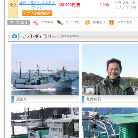
体感！落とし込み釣り
ヒラマサ、ヒ
128,000円/隻
仕立
3,000
プラン
ラメ、ブリ等
エサ釣り
ルアー釣り
割引あり
オマケあり
威徳丸
丸井船長