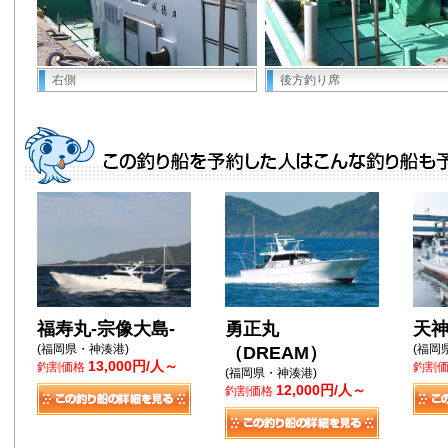
右側
後方釣り席
福寿丸-宗像大島-
勇正丸
天
(福岡県・神湊港)
(福岡
（DREAM）
13,000円/人～
釣割価格
釣割
(福岡県・神湊港)
12,000円/人～
釣割価格