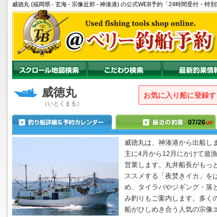
威徳丸 (福岡県 - 玄海 - 宗像近郊 - 神湊港) の公式WEB予約「24時間受付
威徳丸
お気に入り船に登録
（いとくまる）
07/26
UP
威徳丸
は、神湊港から出船し
主に4月から12月にかけて遊
営業します。丸井船長がもっ
ススメする「夜焚きイカ」を
め、タイラバやジギング・落
み釣りもご案内します。多く
船がひしめき合う人気の宗像