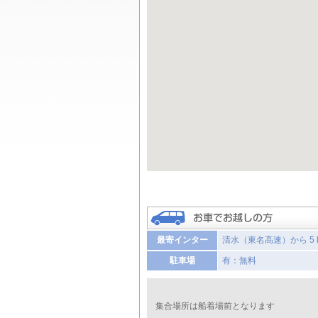
最寄インター
清水（東名高速）から 5 
駐車場
有：無料
集合場所は船着場前となります