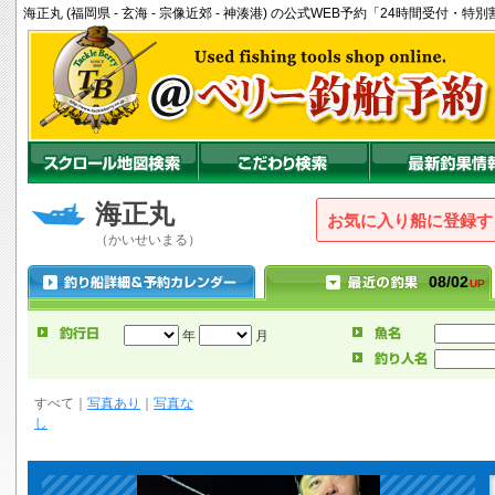
海正丸 (福岡県 - 玄海 - 宗像近郊 - 神湊港) の公式WEB予約「24時間受付・
海正丸
お気に入り船に登録
（かいせいまる）
08/02
UP
年
月
すべて
｜
写真あり
｜
写真な
し