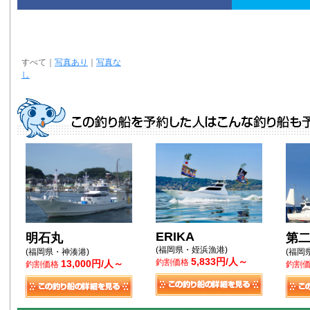
すべて
｜
写真あり
｜
写真な
し
ERIKA
明石丸
第
(福岡県・姪浜漁港)
(福岡県・神湊港)
(福岡
5,833円/人～
釣割価格
13,000円/人～
釣割価格
釣割