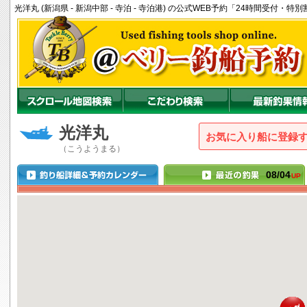
光洋丸 (新潟県 - 新潟中部 - 寺泊 - 寺泊港) の公式WEB予約「24時間受付・
光洋丸
お気に入り船に登録
（こうようまる）
08/04
UP