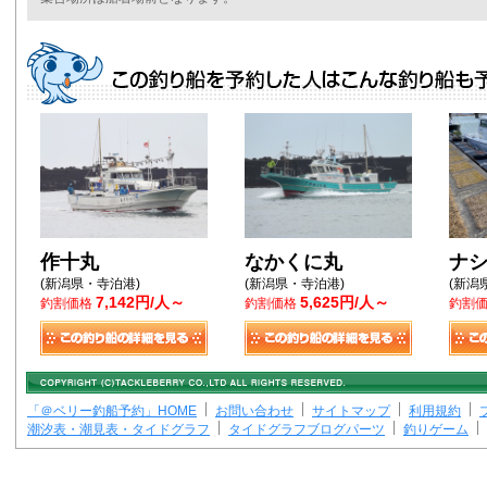
作十丸
なかくに丸
ナ
(新潟県・寺泊港)
(新潟県・寺泊港)
(新潟
7,142円/人～
5,625円/人～
釣割価格
釣割価格
釣割
「＠ベリー釣船予約」HOME
お問い合わせ
サイトマップ
利用規約
潮汐表・潮見表・タイドグラフ
タイドグラフブログパーツ
釣りゲーム