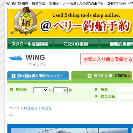
WING (愛知県 - 知多半島 - 南知多 - 大井漁港) の公式WEB予約「24時間
WING
お気に入り船に登録
（ウイング）
08/05
UP
年
月
すべて
｜
写真あり
｜
写真な
し