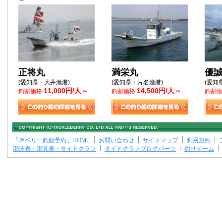
正将丸
満栄丸
優
(愛知県・大井漁港)
(愛知県・片名漁港)
(愛知
11,000円/人～
14,500円/人～
釣割価格
釣割価格
釣割
「＠ベリー釣船予約」HOME
お問い合わせ
サイトマップ
利用規約
潮汐表・潮見表・タイドグラフ
タイドグラフブログパーツ
釣りゲーム