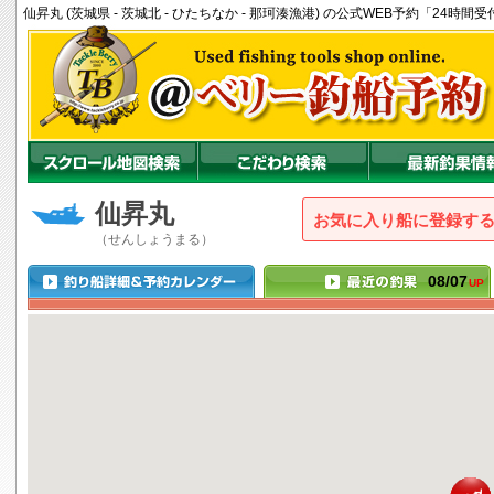
仙昇丸 (茨城県 - 茨城北 - ひたちなか - 那珂湊漁港) の公式WEB予約「24
仙昇丸
お気に入り船に登録
（せんしょうまる）
08/07
UP