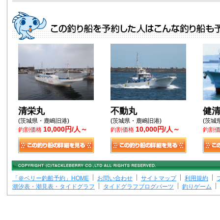
清栄丸
不動丸
健
(茨城県・鹿嶋旧港)
(茨城県・鹿嶋旧港)
(茨城
10,000円/人～
10,000円/人～
釣割価格
釣割価格
釣割
「＠ベリー釣船予約」HOME
お問い合わせ
サイトマップ
利用規約
潮汐表・潮見表・タイドグラフ
タイドグラフブログパーツ
釣りゲーム