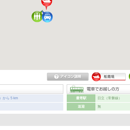
ら 5 km
最寄駅
日立（常磐線）
送迎
無