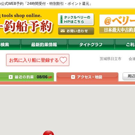
瀬港) の公式WEB予約「24時間受付・特別割引・ポイント還元」
茨城県
日立市
会
お気に入り船に登録
08/06
UP