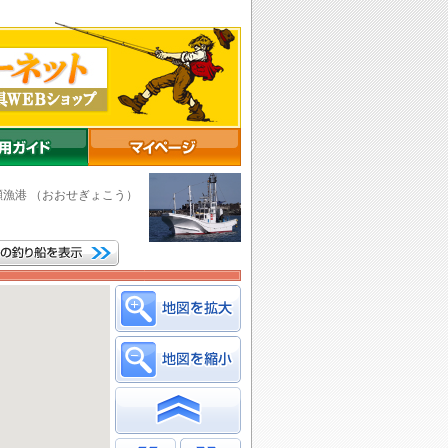
瀬漁港
（おおせぎょこう）