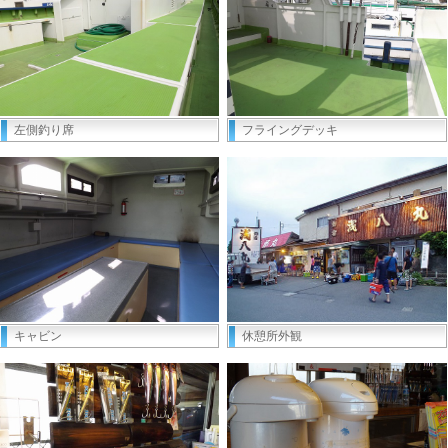
左側釣り席
フライングデッキ
キャビン
休憩所外観