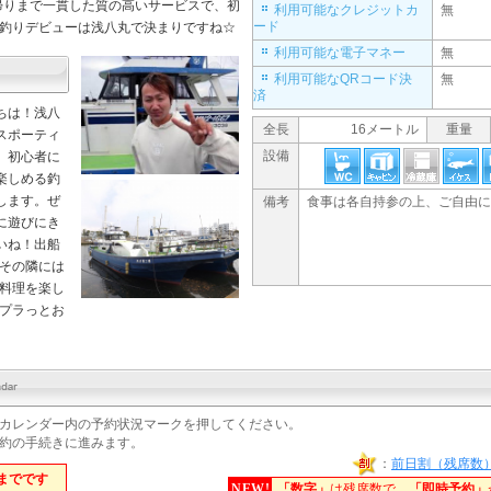
帰りまで一貫した質の高いサービスで、初
利用可能なクレジットカ
無
ード
釣りデビューは
浅八丸
で決まりですね☆
利用可能な電子マネー
無
利用可能なQRコード決
無
済
ちは！浅八
全長
16メートル
重量
スポーティ
設備
、初心者に
楽しめる釣
します。ぜ
備考
食事は各自持参の上、ご自由に
に遊びにき
いね！出船
その隣には
料理を楽し
プラっとお
カレンダー内の予約状況マークを押してください。
約の手続きに進みます。
：
前日割（残席数
までです
NEW!
「数字」
は残席数で、
「即時予約」