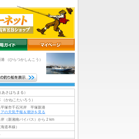
新港
（ひらつかしんこう）
（あさはちまる）
 （かねこたいろう）
県平塚市千石河岸 平塚新港
リアの天気予報＆潮汐を見る
岸（新湘南バイパス）から 2 km
東海道本線）
料