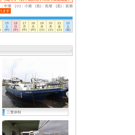
)：中潮 (小)：小潮 (長)：長潮 (若)：若潮
れます
15
16
17
18
19
20
21
22
土
日
月
火
水
木
金
土
)
(中)
(中)
(中)
(中)
(小)
(小)
(小)
(長)
二隻体制