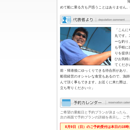
めて船に乗る方も戸惑うことはありません。
「こんに
丸です。
ーな釣り
も手軽に
りを提供
ひお気軽
てくださ
前・帰港後にゆっくりできる待合所があり、
船宿経営のオシャレな食堂もあるので、漁師
んで頂く事もできます。お近くに来た際は、
立ち寄りください☆」
ご希望の乗船日と予約プランが決まったら、
次の画面で予約プランの詳細を表示し、ご予
8月9日（日）のご予約受付は本日の18時