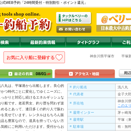
塚港) の公式WEB予約「24時間受付・特別割引・ポイント還元」
神奈川県
平塚市
平塚
お気に入り船に登録
08/01
UP
浅八丸
は、平塚港から出船します。良心的
釣り船名
浅八丸 
でかつ時代ごとに変化してゆくニーズに、
代表者
金子大郎
しっかりと対応し続けるエネルギッシュな
神奈川
釣り船です。老若男女、釣り歴を問わず楽
所在地
このエ
しめるとあって、連日多くの釣り人で賑わ
最寄インター
茅ヶ崎海
いを見せています。レンタルはもちろん販
最寄駅
平塚（
売品も豊富なので、道具を持っていない方
も気軽にご利用いただけます。受付からお
駐車場
有：無