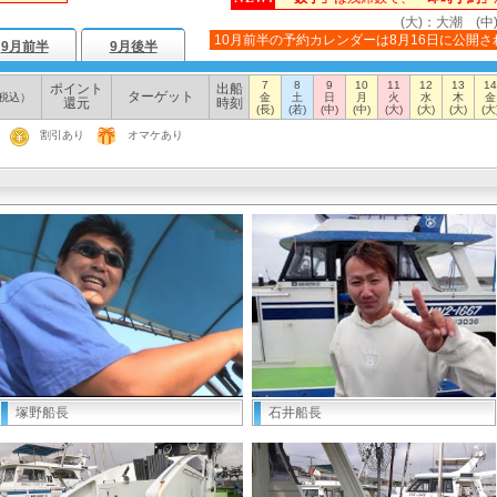
(大)：大潮 (中
10月前半の予約カレンダーは8月16日に公開さ
9月前半
9月後半
7
8
9
10
11
12
13
14
ポイント
出船
ターゲット
税込）
金
土
日
月
火
水
木
金
還元
時刻
(長)
(若)
(中)
(中)
(大)
(大)
(大)
(大
割引あり
オマケあり
塚野船長
石井船長