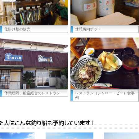
仕掛け類の販売
休憩所内ポット
休憩所隣、船宿経営のレストラン
レストラン（シャロー・ビー）食事一
例