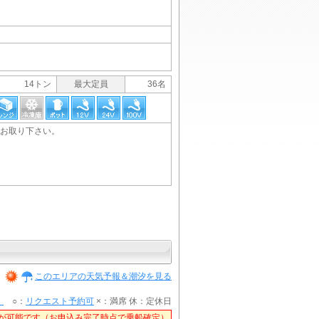
14トン
最大定員
36名
お取り下さい。
このエリアの天気予報＆潮汐を見る
）
○：
リクエスト予約可
×：満席 休：定休日
が可能です（お申込み完了時点で乗船確定）