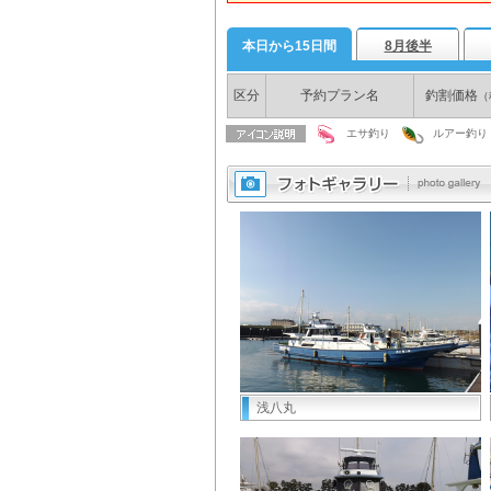
本日から15日間
8月後半
区分
予約プラン名
釣割価格
（
エサ釣り
ルアー釣り
浅八丸