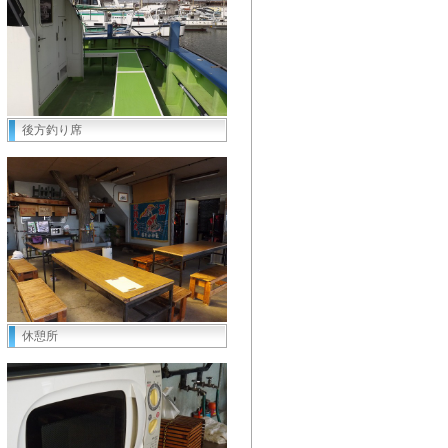
後方釣り席
休憩所