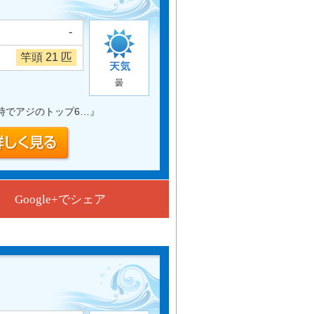
-
竿頭 21 匹
曇
時でアジのトップ6…
』
Google+でシェア