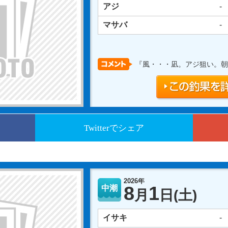
アジ
-
マサバ
-
『風・・・凪。アジ狙い。朝
Twitterでシェア
2026年
8
1
中潮
月
日
(土)
イサキ
-