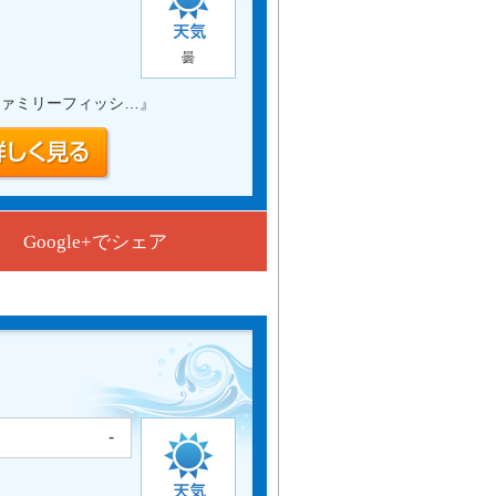
曇
ァミリーフィッシ…
』
Google+でシェア
-