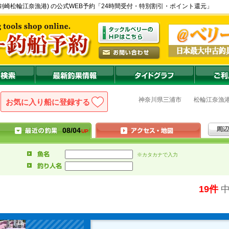
部 - 剣崎松輪江奈漁港) の公式WEB予約「24時間受付・特別割引・ポイント還元」
神奈川県
三浦市
松輪江奈漁
お気に入り船に登録
08/04
UP
※カタカナで入力
19件
中