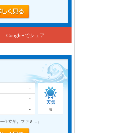
Google+でシェア
-
-
-
晴
ー仕立船。ファミ…
』