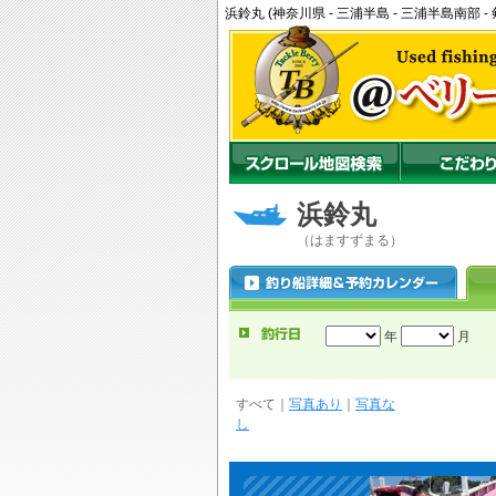
浜鈴丸 (神奈川県 - 三浦半島 - 三浦半島南
浜鈴丸
（はますずまる）
年
月
すべて
｜
写真あり
｜
写真な
し