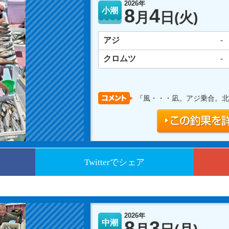
2026年
8
4
小潮
月
日
(火)
アジ
-
クロムツ
-
『風・・・凪。アジ乗合。北
Twitterでシェア
2026年
8
3
中潮