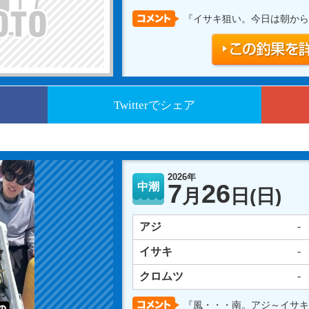
『イサキ狙い。今日は朝から
Twitterでシェア
2026年
7
26
中潮
月
日
(日)
アジ
-
イサキ
-
クロムツ
-
『風・・・南。アジ～イサキ