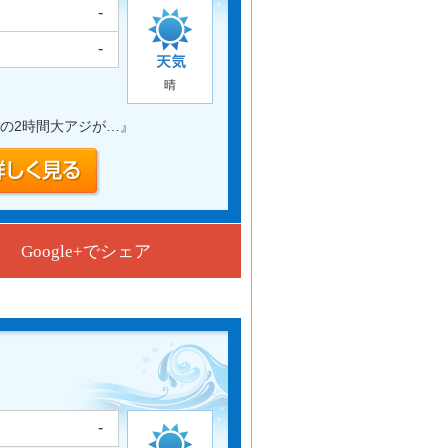
-
-
晴
の2時間大アジが…
』
Google+でシェア
-