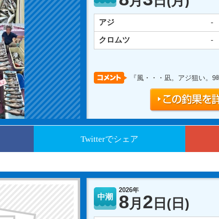
月
日
(月)
アジ
-
クロムツ
-
『風・・・凪。アジ狙い。9
Twitterでシェア
2026年
8
2
中潮
月
日
(日)