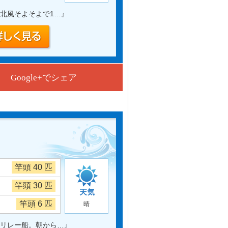
北風そよそよで1…
』
Google+でシェア
竿頭 40 匹
竿頭 30 匹
竿頭 6 匹
晴
リレー船。朝から…
』