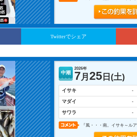
Twitterでシェア
2026年
7
25
中潮
月
日
(土)
イサキ
-
マダイ
-
サワラ
-
『風・・・南。イサキ～ルア