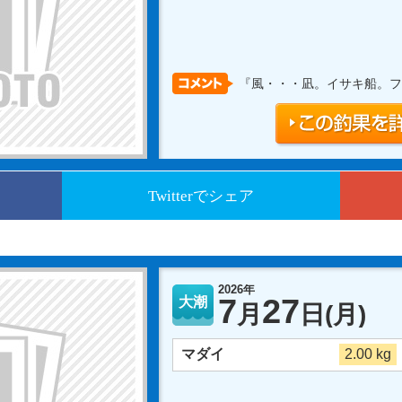
『風・・・凪。イサキ船。フ
Twitterでシェア
2026年
7
27
大潮
月
日
(月)
マダイ
2.00 kg