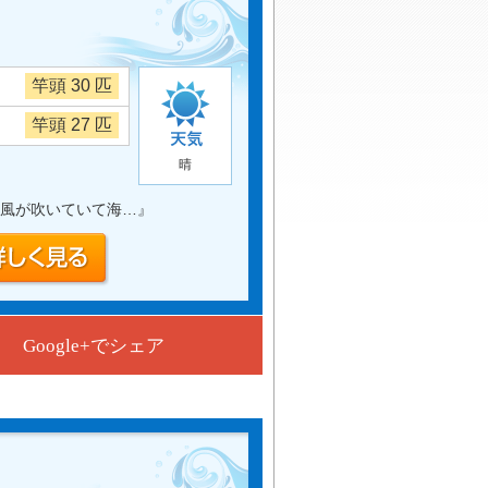
竿頭 30 匹
竿頭 27 匹
晴
風が吹いていて海…
』
Google+でシェア