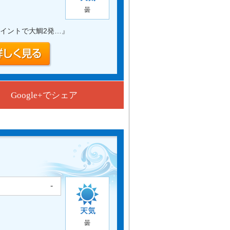
曇
イントで大鯛2発…
』
Google+でシェア
-
曇