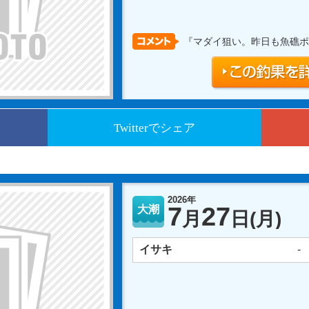
『マダイ狙い。昨日も魚礁ポ
Twitterでシェア
2026年
7
27
大潮
月
日
(月)
イサキ
-