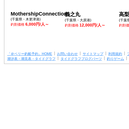
MothershipConnection
義之丸
高
(千葉県・木更津港)
(千葉県・大原港)
(千葉
6,000円/人～
釣割価格
12,000円/人～
釣割価格
釣割
「＠ベリー釣船予約」HOME
お問い合わせ
サイトマップ
利用規約
潮汐表・潮見表・タイドグラフ
タイドグラフブログパーツ
釣りゲーム