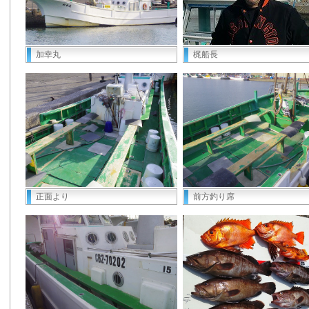
加幸丸
梶船長
正面より
前方釣り席