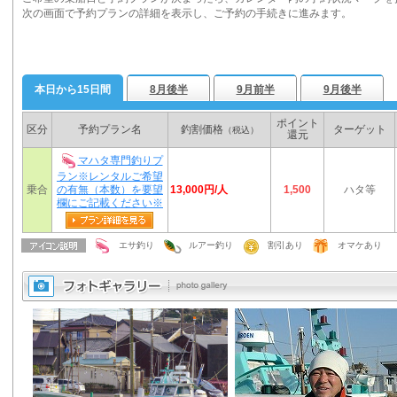
次の画面で予約プランの詳細を表示し、ご予約の手続きに進みます。
本日から15日間
8月後半
9月前半
9月後半
ポイント
区分
予約プラン名
釣割価格
ターゲット
（税込）
還元
マハタ専門釣りプ
ラン※レンタルご希望
13,000円/人
乗合
の有無（本数）を要望
1,500
ハタ等
欄にご記載ください※
エサ釣り
ルアー釣り
割引あり
オマケあり