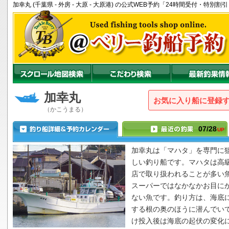
加幸丸 (千葉県 - 外房 - 大原 - 大原港) の公式WEB予約「24時間受付・特別
加幸丸
お気に入り船に登録
（かこうまる）
07/28
UP
加幸丸
は「マハタ」を専門に
しい釣り船です。マハタは高
店で取り扱われることが多い
スーパーではなかなかお目に
ない魚です。釣り方は、海底
する根の奥のほうに潜んでい
け投入後は海底の起伏の変化