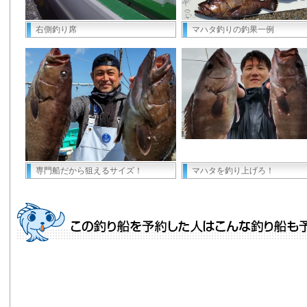
右側釣り席
マハタ釣りの釣果一例
専門船だから狙えるサイズ！
マハタを釣り上げろ！