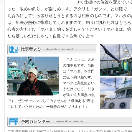
せて仕掛けの位置を変えてい
った「攻めの釣り」が楽しめます。アタリも「ガツン」と明確で、
丸呑みにして引っ張り込もうとする力は相当のものです。マハタの
は、船長が熱心に指導してくれますので、釣りに慣れた方はもちろ
心者の方もぜひ「マハタ」釣りを楽しんでください！マハタは、釣
たら嬉しいだけじゃなく自慢できる魚ですよ☆
「こんにちは、大原
の加幸丸です。当船
は「マハタ」を専門
に狙う釣り船です。
マハタは高級魚とい
うだけでなく、引き
が強く迫力満点の魚
です。ぜひチャレンジしてみませんか？価値ある1匹を
手にしていただくため、一所懸命がんばります！」
ご希望の乗船日と予約プランが決まったら、カレンダー内の予約状況マークを