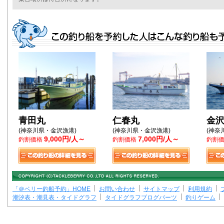
青田丸
仁春丸
金沢
(神奈川県・金沢漁港)
(神奈川県・金沢漁港)
(神奈
9,000円/人～
7,000円/人～
釣割価格
釣割価格
釣割
「＠ベリー釣船予約」HOME
お問い合わせ
サイトマップ
利用規約
潮汐表・潮見表・タイドグラフ
タイドグラフブログパーツ
釣りゲーム