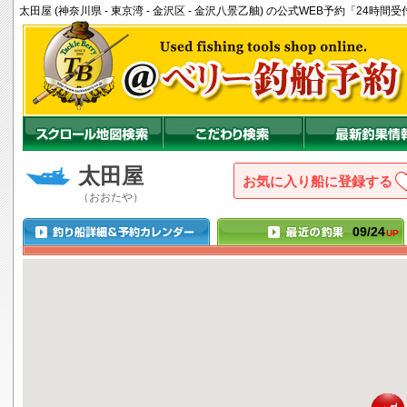
太田屋 (神奈川県 - 東京湾 - 金沢区 - 金沢八景乙舳) の公式WEB予約「24
太田屋
お気に入り船に登録
（おおたや）
09/24
UP