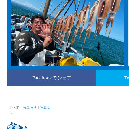
Facebookでシェア
T
すべて
｜
写真あり
｜
写真な
し