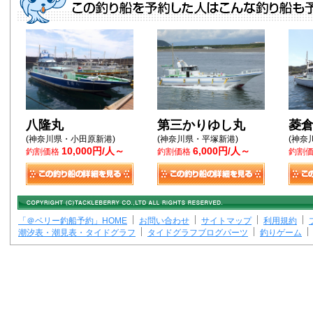
八隆丸
第三かりゆし丸
菱
(神奈川県・小田原新港)
(神奈川県・平塚新港)
(神奈
10,000円/人～
6,000円/人～
釣割価格
釣割価格
釣割
「＠ベリー釣船予約」HOME
お問い合わせ
サイトマップ
利用規約
潮汐表・潮見表・タイドグラフ
タイドグラフブログパーツ
釣りゲーム