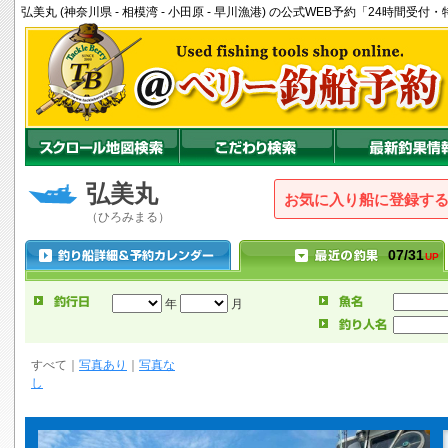
弘美丸 (神奈川県 - 相模湾 - 小田原 - 早川漁港) の公式WEB予約「24時間
弘美丸
お気に入り船に登録
（ひろみまる）
07/31
UP
年
月
すべて
｜
写真あり
｜
写真な
し