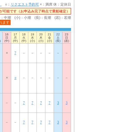
）
○：
リクエスト予約可
×：満席 休：定休日
が可能です（お申込み完了時点で乗船確定）
)：中潮 (小)：小潮 (長)：長潮 (若)：若潮
れます
16
17
18
19
20
21
22
23
日
月
火
水
木
金
土
日
)
(中)
(中)
(中)
(小)
(小)
(小)
(長)
(若)
×
7
－
－
－
－
－
－
×
○
－
－
－
－
－
－
－
－
7
7
7
7
3
3
－
－
7
7
7
7
3
3