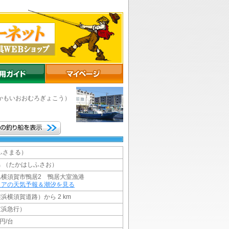
かもいおおむろぎょこう）
ふさまる）
 （たかはしふさお）
県横須賀市鴨居2 鴨居大室漁港
リアの天気予報＆潮汐を見る
浜横須賀道路）から 2 km
京浜急行）
円/台