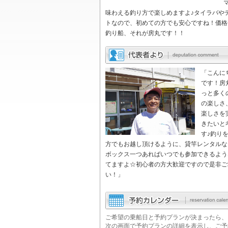
味わえる釣り方で楽しめますよ♪タイラバや
トなので、初めての方でも安心ですね！価格
釣り船、それが
房丸
です！！
「こんに
です！房
っと多く
の楽しさ
楽しさを
きたいと
す♪釣り
方でもお越し頂けるように、貸竿レンタルな
ボックス一つあればいつでも参加できるよう
てますよ☆初心者の方大歓迎ですので是非ご
い！」
ご希望の乗船日と予約プランが決まったら、
次の画面で予約プランの詳細を表示し、ご予