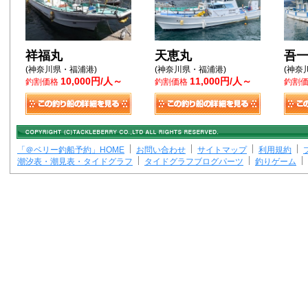
祥福丸
天恵丸
吾
(神奈川県・福浦港)
(神奈川県・福浦港)
(神奈
10,000円/人～
11,000円/人～
釣割価格
釣割価格
釣割
「＠ベリー釣船予約」HOME
お問い合わせ
サイトマップ
利用規約
潮汐表・潮見表・タイドグラフ
タイドグラフブログパーツ
釣りゲーム