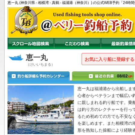
恵一丸 (神奈川県 - 相模湾 - 真鶴 - 福浦港（神奈川）) の公式WEB予約「
恵一丸
お気に入り船に登録
（けいいちまる）
08/02
UP
恵一丸
は福浦港から出船しま
心者からベテランまで幅広い
に親しまれる釣り船です。乗
は釣り方のレクチャーを行っ
るため初めての方でも不安な
を楽しめます。また相模湾の
形を熟知した操船により経験