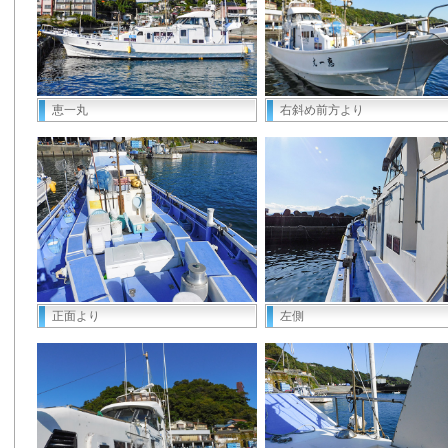
恵一丸
右斜め前方より
正面より
左側