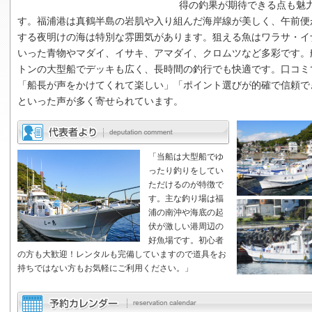
得の釣果が期待できる点も魅
す。福浦港は真鶴半島の岩肌や入り組んだ海岸線が美しく、午前便
する夜明けの海は特別な雰囲気があります。狙える魚はワラサ・イ
いった青物やマダイ、イサキ、アマダイ、クロムツなど多彩です。
トンの大型船でデッキも広く、長時間の釣行でも快適です。口コミ
「船長が声をかけてくれて楽しい」「ポイント選びが的確で信頼で
といった声が多く寄せられています。
「当船は大型船でゆ
ったり釣りをしてい
ただけるのが特徴で
す。主な釣り場は福
浦の南沖や海底の起
伏が激しい港周辺の
好魚場です。初心者
の方も大歓迎！レンタルも完備していますので道具をお
持ちではない方もお気軽にご利用ください。」