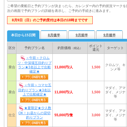
ご希望の乗船日と予約プランが決まったら、カレンダー内の予約状況マークを
次の画面で予約プランの詳細を表示し、ご予約の手続きに進みます。
8月9日（日）のご予約受付は本日の18時までです
本日から15日間
8月後半
9月前半
9月後半
ポイント
区分
予約プラン名
釣割価格
ターゲット
（税込）
還元
＜午前＞クロム
ツ・中深場五目釣りプ
クロムツ、キ
11,000円/人
乗合
ラン★3名以上で出船
1,500
ンメ等
確定★
＜午前＞コマセ五
マダイ、アマ
目釣りプラン★3名以
11,000円/人
乗合
1,500
ダイ、メジナ
上で出船確定★
等
★夏限定★少人数
マダイ、アマ
OK！お昼からの貸切
55,000円/隻
仕立
3,000
ダイ、メジナ
釣りプラン
等