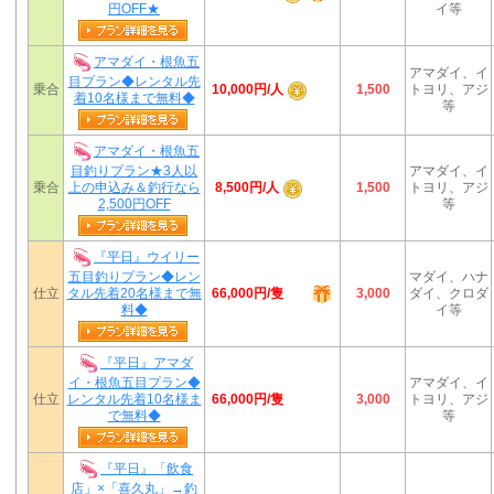
円OFF★
イ等
アマダイ・根魚五
アマダイ、イ
目プラン◆レンタル先
10,000円/人
乗合
1,500
トヨリ、アジ
着10名様まで無料◆
等
アマダイ・根魚五
目釣りプラン★3人以
アマダイ、イ
8,500円/人
乗合
上の申込み＆釣行なら
1,500
トヨリ、アジ
2,500円OFF
等
『平日』ウイリー
五目釣りプラン◆レン
マダイ、ハナ
66,000円/隻
仕立
タル先着20名様まで無
3,000
ダイ、クロダ
料◆
イ等
『平日』アマダ
イ・根魚五目プラン◆
アマダイ、イ
66,000円/隻
仕立
レンタル先着10名様ま
3,000
トヨリ、アジ
で無料◆
等
『平日』「飲食
店」×「喜久丸」→釣