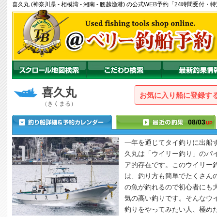
喜久丸 (神奈川県 - 相模湾 - 湘南 - 腰越漁港) の公式WEB予約「24時間受
喜久丸
お気に入り船に登録
（きくまる）
08/03
UP
一年を通じてタイ釣りに出船
久丸
は「ウイリー釣り」のパ
ア的存在です。このウイリー
は、釣り方も簡単でたくさん
の魚が釣れるので初心者にも
気の高い釣りです。そんなウ
釣りをやってみたい人、極め