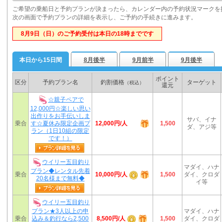
ご希望の乗船日と予約プランが決まったら、カレンダー内の予約状況マークを
次の画面で予約プランの詳細を表示し、ご予約の手続きに進みます。
8月9日（日）のご予約受付は本日の18時までです
本日から15日間
8月後半
9月前半
9月後半
ポイント
区分
予約プラン名
釣割価格
ターゲット
（税込）
還元
☆親子ペアで
12,000円☆楽しい思い
出作りをお手伝いしま
サバ、イナ
12,000円/人
乗合
す☆夏休み限定企画プ
1,500
ダ、アジ等
ラン（1日10組の限定
です！）
ウイリー五目釣り
マダイ、ハナ
プラン◆レンタル先着
10,000円/人
乗合
1,500
ダイ、クロダ
20名様まで無料◆
イ等
ウイリー五目釣り
プラン★3人以上の申
マダイ、ハナ
8,500円/人
乗合
込み＆釣行なら2,500
1,500
ダイ、クロダ