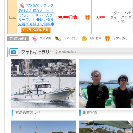
大型船でラクラク
釣行＆お得なオマケ！
マダイ、ハナ
プラン（18～28人グ
198,000円/隻
仕立
3,000
ダイ、クロダ
ループ用）◆レンタル
イ等
先着20名様まで無料◆
エサ釣り
ルアー釣り
割引あり
オマケあり
右斜め前方より
船長写真