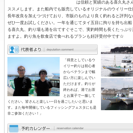
は信頼と実績のある
喜久丸
さ
ススメします。また船内でも販売しているオリジナルのウイリー仕
長年改良を加えつづけており、市販のものより良く釣れると評判な
ぜひ一度お試しください。一年を通じてタイ五目に拘りを持ち出船
る
喜久丸
、釣り場も港を出てすぐそこで、実釣時間も長くたっぷり
ますよ。釣り魚を飲食店で食べれるプランも好評受付中です☆
「得意としているウ
イリー釣りは初心者
からベテランまで幅
広い方に楽しんでい
ただけます。釣りが
終われば、港でお茶
とお菓子で一服して
ください。皆さんと楽しい一日を過ごしたいと思いま
す。また毎年開催しているフィッシングフェスタにも是
非ご参加ください！」