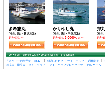
多希志丸
かりゆし丸
邦丸
(神奈川県・腰越漁港)
(神奈川県・平塚新港)
(神奈
～
5,000円/人～
釣割価格
釣割価格
釣割
「＠ベリー釣船予約」HOME
お問い合わせ
サイトマップ
利用規約
潮汐表・潮見表・タイドグラフ
タイドグラフブログパーツ
釣りゲーム