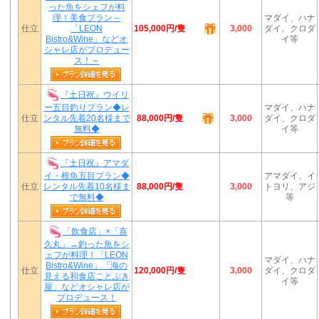
った魚をシェフが料
理！美食プラン～
マダイ、ハナ
105,000円/隻
仕立
「LEON
3,000
ダイ、クロダ
Bistro&Wine」などオ
イ等
シャレ店がプロデュー
ス！～
『土日祝』ウイリ
ー五目釣りプラン◆レ
マダイ、ハナ
88,000円/隻
仕立
ンタル先着20名様まで
3,000
ダイ、クロダ
無料◆
イ等
『土日祝』アマダ
イ・根魚五目プラン◆
アマダイ、イ
88,000円/隻
仕立
レンタル先着10名様ま
3,000
トヨリ、アジ
で無料◆
等
「飲食店」×「喜
久丸」→釣った魚をシ
ェフが料理！「LEON
マダイ、ハナ
Bistro&Wine」「海の
120,000円/隻
仕立
3,000
ダイ、クロダ
見える和食店ことぶき
イ等
屋」などオシャレ店が
プロデュース！