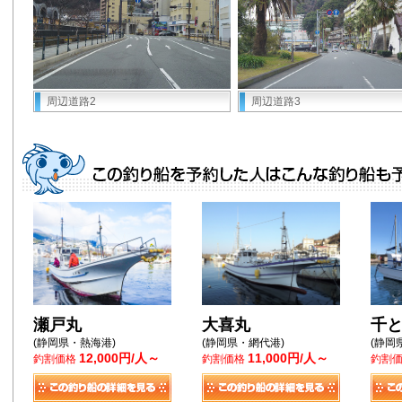
周辺道路2
周辺道路3
瀬戸丸
大喜丸
千
(静岡県・熱海港)
(静岡県・網代港)
(静岡
12,000円/人～
11,000円/人～
釣割価格
釣割価格
釣割