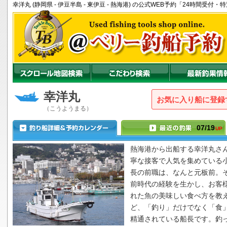
幸洋丸 (静岡県 - 伊豆半島 - 東伊豆 - 熱海港) の公式WEB予約「24時間受
幸洋丸
お気に入り船に登録
（こうようまる）
07/19
UP
熱海港から出船する
幸洋丸
さ
寧な接客で人気を集めている
長の前職は、なんと元板前。
前時代の経験を生かし、お客
れた魚の美味しい食べ方を教
ど、「釣り」だけでなく「食
精通されている船長です。釣