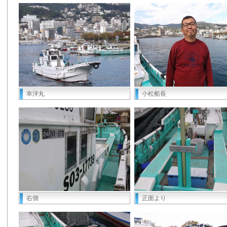
幸洋丸
小松船長
右側
正面より