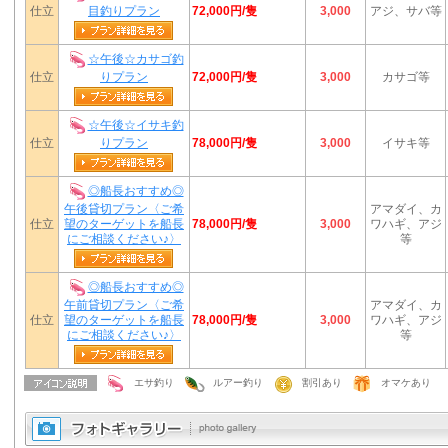
72,000円/隻
仕立
目釣りプラン
3,000
アジ、サバ等
☆午後☆カサゴ釣
72,000円/隻
仕立
りプラン
3,000
カサゴ等
☆午後☆イサキ釣
78,000円/隻
仕立
りプラン
3,000
イサキ等
◎船長おすすめ◎
午後貸切プラン〈ご希
アマダイ、カ
78,000円/隻
仕立
望のターゲットを船長
3,000
ワハギ、アジ
にご相談ください♪〉
等
◎船長おすすめ◎
午前貸切プラン〈ご希
アマダイ、カ
78,000円/隻
仕立
望のターゲットを船長
3,000
ワハギ、アジ
にご相談ください♪〉
等
エサ釣り
ルアー釣り
割引あり
オマケあり