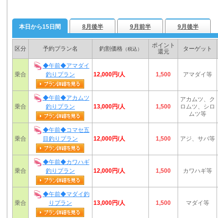
本日から15日間
8月後半
9月前半
9月後半
ポイント
区分
予約プラン名
釣割価格
ターゲット
（税込）
還元
◆午前◆アマダイ
12,000円/人
乗合
釣りプラン
1,500
アマダイ等
◆午前◆アカムツ
アカムツ、ク
13,000円/人
乗合
釣りプラン
1,500
ロムツ、シロ
ムツ等
◆午前◆コマセ五
12,000円/人
乗合
目釣りプラン
1,500
アジ、サバ等
◆午前◆カワハギ
12,000円/人
乗合
釣りプラン
1,500
カワハギ等
◆午前◆マダイ釣
13,000円/人
乗合
りプラン
1,500
マダイ等