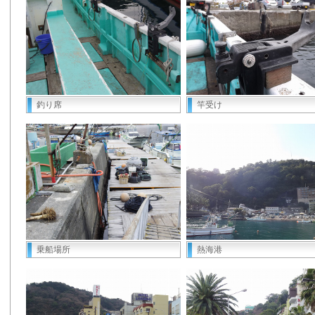
釣り席
竿受け
乗船場所
熱海港