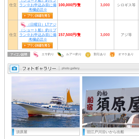
（ショート船）釣りプ
100,000円/隻
仕立
ラン※お申込み前に備
3,000
シロギス等
考欄必読※
（日曜日）LTアジ
（ショート船）釣りプ
157,500円/隻
仕立
ラン※お申込み前に備
3,000
アジ等
考欄必読※
エサ釣り
ルアー釣り
割引あり
オマケあり
須原屋
旧江戸川沿いから出船