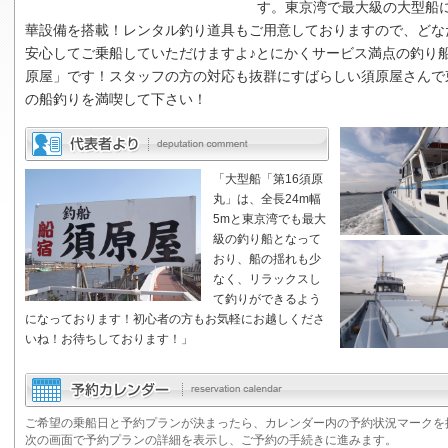
す。東京湾で最大級の大型船
華設備を搭載！レンタル釣り道具もご用意しておりますので、どな
安心してご乗船していただけますよ♪とにかくサービス満点の釣り
原屋
」です！スタッフの方の対応も抜群にすばらしい
須原屋
さんで
の船釣りを満喫して下さい！
「大型船「第16須原
丸」は、全長24m幅
5mと東京湾でも最大
級の釣り船となって
おり、船の揺れも少
なく、リラックスし
て釣りができるよう
になっております！初心者の方もお気軽にお越しくださ
いね！お待ちしております！」
ご希望の乗船日と予約プランが決まったら、カレンダー内の予約状況マークを
次の画面で予約プランの詳細を表示し、ご予約の手続きに進みます。