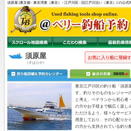
須原屋 (東京都 - 東京湾奥（東京） - 江戸川区 - 旧江戸川沿い（東京）) 
須原屋
お気に入り船に登録
（すはらや）
08/09
UP
東京江戸川区の釣り船「
須原
す。釣りそのものをレジャー
と考え、ベテランから初心者
の方やお子様まで幅広く楽し
ただけるよう、様々なサービ
用意しており、その心配りか
の方から支持されている釣り