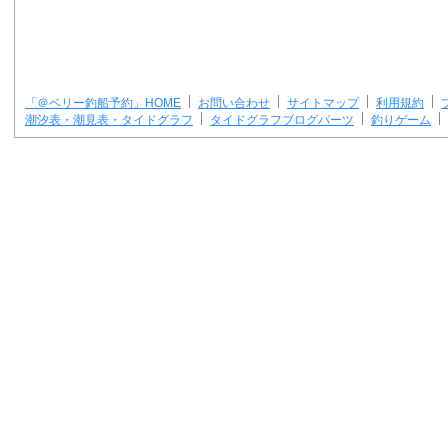
「＠ベリー釣船予約」HOME
お問い合わせ
サイトマップ
利用規約
潮汐表・潮見表・タイドグラフ
タイドグラフブログパーツ
釣りゲーム