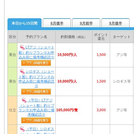
本日から15日間
8月後半
9月前半
9月後半
ポイント
区分
予約プラン名
釣割価格
ターゲット
（税込）
還元
LTアジ（ショート
船）釣りプラン※お申
10,500円/人
乗合
1,500
アジ等
込み前に備考欄必読※
シロギス（ショー
ト船）釣りプラン※お
10,000円/人
乗合
申込み前に備考欄必読
1,500
シロギス等
※
（平日）LTアジ
（ショート船）釣りプ
105,000円/隻
仕立
ラン※お申込み前に備
3,000
アジ等
考欄必読※
（平日）シロギス