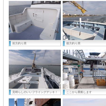
前方釣り席
後方釣り席
見晴らしのいいフライングデッキ！
ここから乗船します