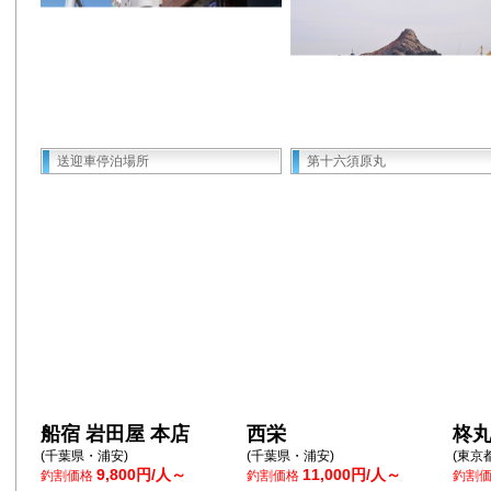
送迎車停泊場所
第十六須原丸
船宿 岩田屋 本店
西栄
柊
(千葉県・浦安)
(千葉県・浦安)
(東京
9,800円/人～
11,000円/人～
釣割価格
釣割価格
釣割