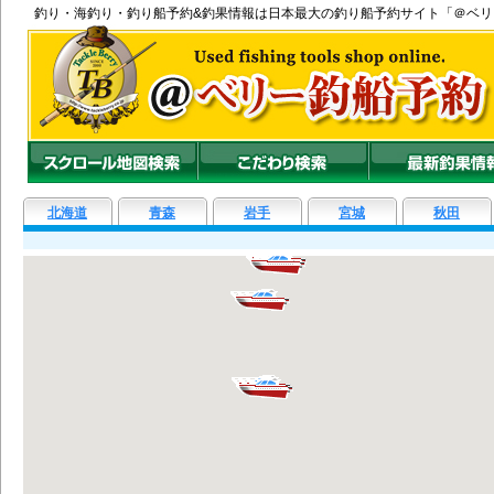
釣り
・
海釣り
・
釣り船
予約&釣果情報は日本最大の釣り船予約サイト「＠ベ
北海道
青森
岩手
宮城
秋田