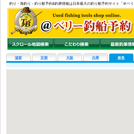
釣り
・
海釣り
・
釣り船
予約&釣果情報は日本最大の釣り船予約サイト「＠ベ
滋賀
京都
大阪
兵庫
奈良